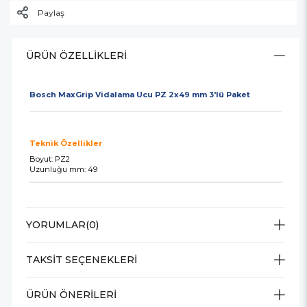
Paylaş
ÜRÜN ÖZELLIKLERI
Bosch MaxGrip Vidalama Ucu PZ 2x49 mm 3'lü Paket
Teknik Özellikler
Boyut: PZ2
Uzunluğu mm: 49
YORUMLAR
(0)
TAKSIT SEÇENEKLERI
ÜRÜN ÖNERILERI