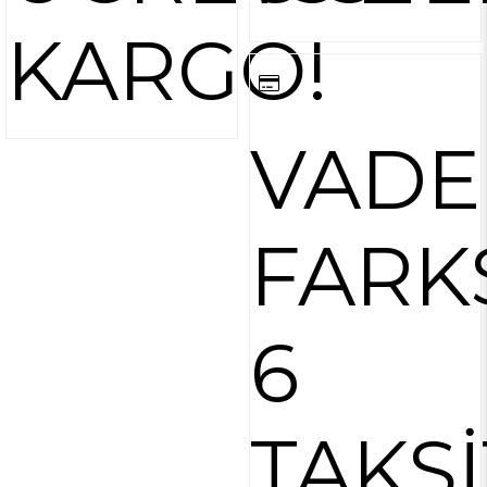
KARGO!
VADE
FARK
6
TAKSİ