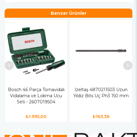
Benzer Ürünler
Bosch 46 Parça Tornavidalı
İzeltaş 4870211503 Uzun
Vidalama ve Lokma Ucu
Yıldız Bits Uç Ph3 150 mm
Seti - 2607019504
₺1.995,00
₺163,36