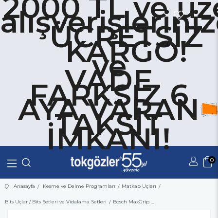
2000 TL ve üz
alışverişlerini
ÜCRETSİZ
KARGO!
ve
VADE
FARKSIZ 6
AYA VARAN
TAKSİT
İMKANI!
0
Üye Girişi
Üye Ol
Anasayfa
Kesme ve Delme Programları
Matkap Uçları
Bits Uçlar / Bits Setleri ve Vidalama Setleri
Bosch MaxGrip Vidalama Ucu PZ 2x49 mm 3'lü Paket