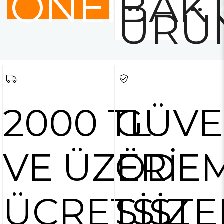
ÖNERİLE
BAKT
ÜRÜ
2000 TL
GÜVE
VE ÜZERİ
ÖDE
ÜCRETSİZ
SİSTE