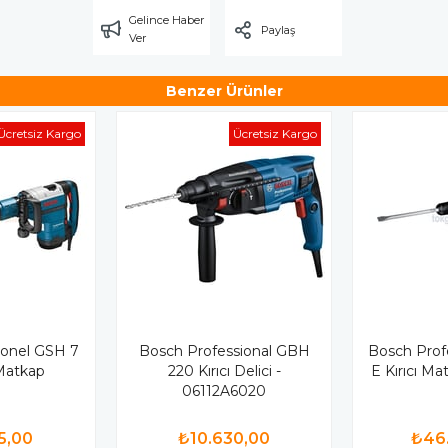
Gelince Haber
Paylaş
Ver
Benzer Ürünler
Ücretsiz Kargo
Ücretsiz Kargo
onel GSH 7
Bosch Professional GBH
Bosch Prof
 Matkap
220 Kırıcı Delici -
E Kırıcı M
06112A6020
5,00
₺10.630,00
₺46