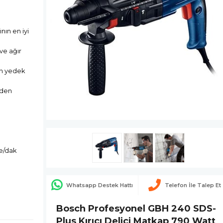
nın en iyi
ve ağır
len yedek
iden
be/dak
Whatsapp Destek Hattı
Telefon İle Talep Et
Bosch Profesyonel GBH 240 SDS-
Plus Kırıcı Delici Matkap 790 Watt