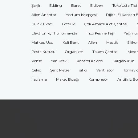
Şarjlı
Edding
Baret
Eldiven
Toko Usta Tipi
Allen Anahtar
Hortum Kelepçesi
Dijital El Kantarı 
Kulak Tıkacı
Gözlük
Çok Amaçlı Alet Çantası
Elektronikçi Tip Tornavida
Inox Kesme Taşı
Yağmur
Matkap Ucu
Koli Bant
Allen
Mastik
Siliko
Posta Kutusu
Organizer
Takım Çantası
Merdi
Pense
Yan Keski
Kontrol Kalemi
Kargaburun
Çekiç
Şerit Metre
Isıtıcı
Vantilatör
Tornavi
İlaçlama
Maket Bıçağı
Kompresör
Antifiriz B