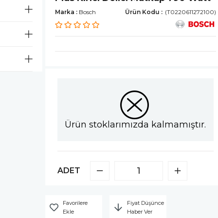
Marka
:
Bosch
(T0220611272100)
Ürün stoklarımızda kalmamıştır.
ADET
Favorilere
Fiyat Düşünce
Ekle
Haber Ver