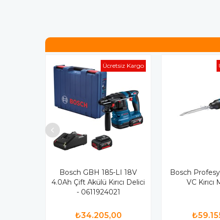
Ücretsiz Kargo
Bosch GBH 185-LI 18V
Bosch Profesy
4.0Ah Çift Akülü Kırıcı Delici
VC Kırıcı
- 0611924021
₺34.205,00
₺59.15