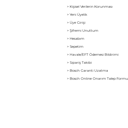
> Kişisel Verilerin Korunması
> Yeni Üyelik
> Üye Girişi
> Şifremi Unuttum
> Hesabım
> Sepetim
> Havale/EFT Ödemesi Bildirimi
> Sipariş Takibi
> Bosch Garanti Uzatma
> Bosch Online Onarım Talep Form