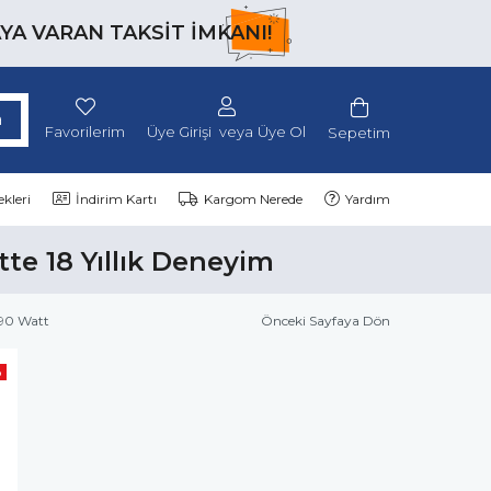
AYA VARAN TAKSİT İMKANI!
Favorilerim
Üye Girişi
Üye Ol
Sepetim
kleri
İndirim Kartı
Kargom Nerede
Yardım
tte 18 Yıllık Deneyim
790 Watt
Önceki Sayfaya Dön
o