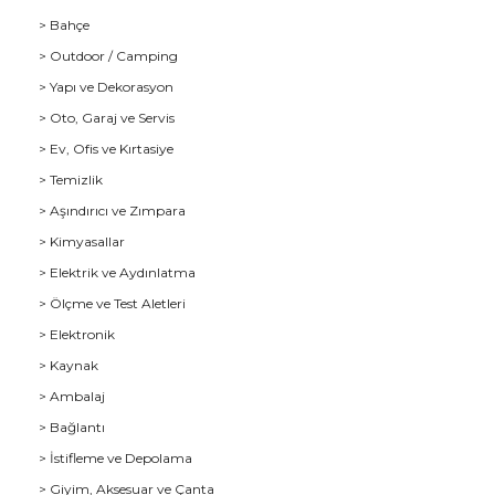
> Bahçe
> Outdoor / Camping
> Yapı ve Dekorasyon
> Oto, Garaj ve Servis
> Ev, Ofis ve Kırtasiye
> Temizlik
> Aşındırıcı ve Zımpara
> Kimyasallar
> Elektrik ve Aydınlatma
u
> Ölçme ve Test Aletleri
> Elektronik
> Kaynak
> Ambalaj
> Bağlantı
> İstifleme ve Depolama
> Giyim, Aksesuar ve Çanta