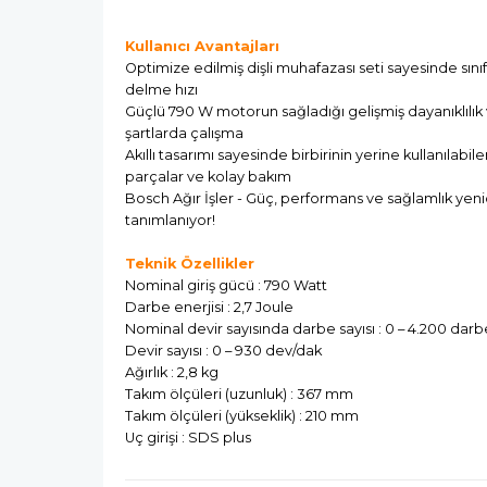
Kullanıcı Avantajları
Optimize edilmiş dişli muhafazası seti sayesinde sınıfı
delme hızı
Güçlü 790 W motorun sağladığı gelişmiş dayanıklılık 
şartlarda çalışma
Akıllı tasarımı sayesinde birbirinin yerine kullanılabi
parçalar ve kolay bakım
Bosch Ağır İşler - Güç, performans ve sağlamlık yen
tanımlanıyor!
Teknik Özellikler
Nominal giriş gücü : 790 Watt
Darbe enerjisi : 2,7 Joule
Nominal devir sayısında darbe sayısı : 0 – 4.200 dar
Devir sayısı : 0 – 930 dev/dak
Ağırlık : 2,8 kg
Takım ölçüleri (uzunluk) : 367 mm
Takım ölçüleri (yükseklik) : 210 mm
Uç girişi : SDS plus
Delme Aralığı