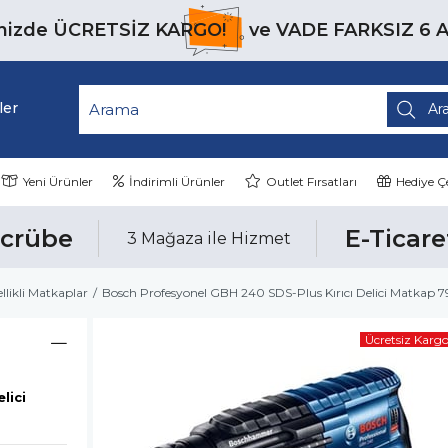
inizde
ÜCRETSİZ KARGO!
ve
VADE FARKSIZ 6 
ler
Yeni Ürünler
İndirimli Ürünler
Outlet Fırsatları
Hediye Çe
ecrübe
E-Ticare
3 Mağaza ile Hizmet
ellikli Matkaplar
Bosch Profesyonel GBH 240 SDS-Plus Kırıcı Delici Matkap 
Ücretsiz Karg
lici