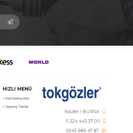
HIZLI MENÜ
> Kampanyalar
> Sipariş Takibi
Nilüfer / BURSA
0 224 443 37 00
0543 686 47 87