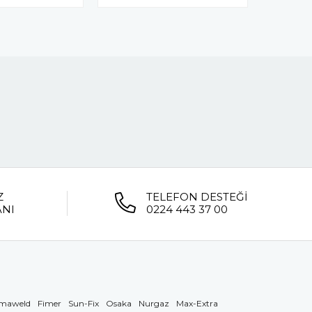
Z
TELEFON DESTEĞİ
ANI
0224 443 37 00
maweld
Fimer
Sun-Fix
Osaka
Nurgaz
Max-Extra