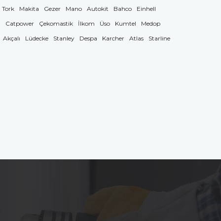
Tork
Makita
Gezer
Mano
Autokit
Bahco
Einhell
g
Catpower
Çekomastik
İlkom
Üso
Kumtel
Medop
Akçalı
Lüdecke
Stanley
Despa
Karcher
Atlas
Starline