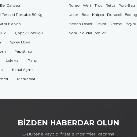
 Bel Çantası
Roney
Wert
Troy
Retta
Port-Bag
El Terazisi Portable 50 Kg
Unior
Best
Knipex
Duracell
Eddin
Nitril Eldiven
Hassan Dekor
Dekor
Dremel
Beybi
luk
Çapak Gözlüğü
Nora
Soudal
Weller
n
Sprey Boya
ven
Yapıştırıcı
Lokma
Panç
da
Kanal Açma
omesi
Matkaplar
BİZDEN HABERDAR OLUN
E-Bültene kayıt ol fırsat & indirimleri kaçırma!