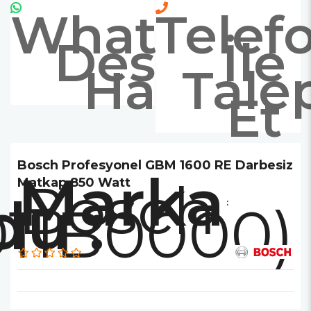
Whatsapp
Telef
Destek
İle
Hattı
Tale
Et
Bosch Profesyonel GBM 1600 RE Darbesiz
Marka
Bosch
Matkap 850 Watt
011B0000)
: