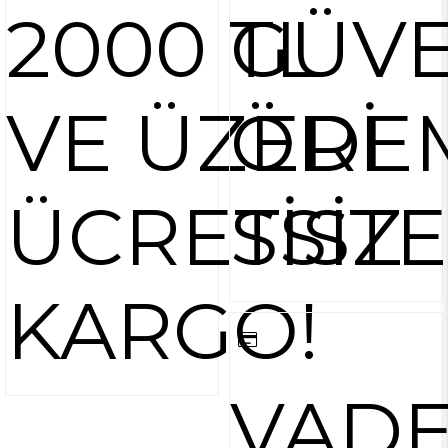
2000 TL
GÜVE
VE ÜZERİ
ÖDE
ÜCRETSİZ
SİST
KARGO!
VAD