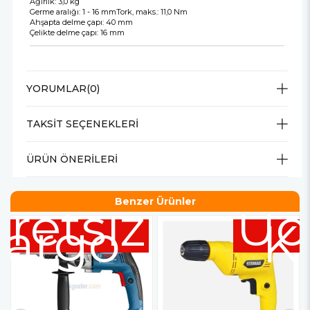
Ağırlık: 3,0 kg
Germe aralığı: 1 - 16 mmTork, maks.: 11,0 Nm
Ahşapta delme çapı: 40 mm
Çelikte delme çapı: 16 mm
YORUMLAR
(0)
TAKSIT SEÇENEKLERI
ÜRÜN ÖNERILERI
Benzer Ürünler
retsiz
Üc
argo
K