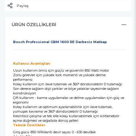
Paylaş
ÜRÜN ÖZELLIKLERI
Bosch Professional GBM 1600 RE Darbesiz Matkap
Kullanıcı Avantajları
Uzun kullanım ömrü için güçlü ve güvenilir 850 Watt motor
Zorlu görevler için yüksek tork momenti ve yüksek delme
performansı
Kolay kullanım için ilave tutamak ve 360° döndürülebilir D tutamağı
Son derece sağlam dişli çarklar ve bilye yataklar sayesinde sağlam
konstrüksiyon
Çift kullanım - karma uygulamalar ve delme uygulamaları için güç ve
ergonomi
Kolay kullanım ve optimum ayarlanabilirlik için ilave tutamak,
yumuşak kavrama ve 360° döndürülebilir D tutamağı
Kesintisiz çalışma ve tek elle kolay kullanabilmek için kilitlenebilir
açma düğmesi ve sağa/sola dönüş şalteri
Teknik Özellikler
Giriş gücü: 850 WRölanti devir sayısı: 0 - 630 dev/dak