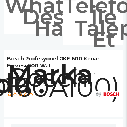
Whatsapp
Telef
Destek
İle
Hattı
Tale
Et
Bosch Profesyonel GKF 600 Kenar
Marka
Bosch
Frezesi 600 Watt
0160A100)
: