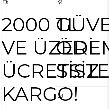
2000 TL
GÜVE
VE ÜZERİ
ÖDE
ÜCRETSİZ
SİST
KARGO!