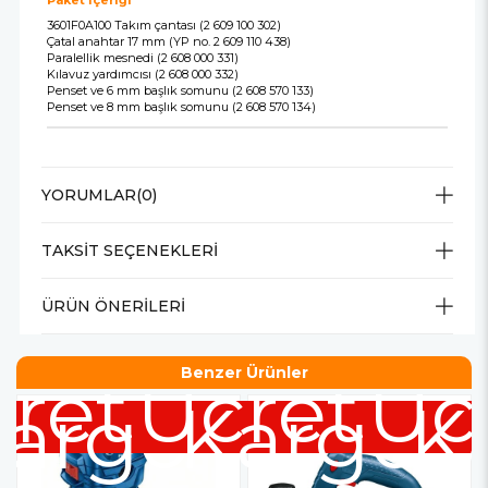
Paket İçeriği
3601F0A100 Takım çantası (2 609 100 302)
Çatal anahtar 17 mm (YP no. 2 609 110 438)
Paralellik mesnedi (2 608 000 331)
Kılavuz yardımcısı (2 608 000 332)
Penset ve 6 mm başlık somunu (2 608 570 133)
Penset ve 8 mm başlık somunu (2 608 570 134)
YORUMLAR
(0)
TAKSIT SEÇENEKLERI
ÜRÜN ÖNERILERI
Benzer Ürünler
retsiz
Ücretsiz
Üc
argo
Kargo
K