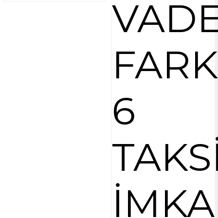
VAD
FARK
6
TAKS
İMKA