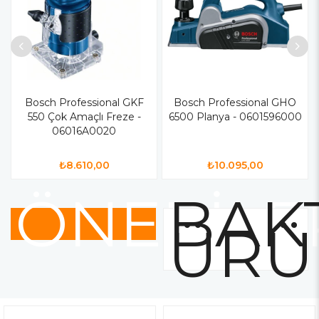
Bosch Professional GKF
Bosch Professional GHO
550 Çok Amaçlı Freze -
6500 Planya - 0601596000
06016A0020
₺8.610,00
₺10.095,00
ÖNERİLE
BAKT
ÜRÜ