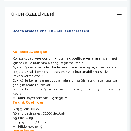
ÜRÜN ÖZELLIKLERI
Bosch Professional GKF 600 Kenar Frezesi
Kullanıcı Avantajları
Kompakt yapı ve ergonomik tutamak, özellikle kenarların işlenmesi
için tek el ile kullanım olanağı sağlamaktadır
Ayar düğmesi üzerinden kademesiz freze derinliği ayarı ve motorun
boşluksuz sabitlenmesi hassas ayar ve tekrarlanabilir hassasiyete
imkan vermektedir
Çok yönlü kenar işleme uygulamaları için sağlam takım çantasında
geniş kapsamlı aksesuar
İstenen freze derinliğinin tam ayarlanması için alüminyuma basılmış
kadran
Mil kilidi sayesinde hızlı uç değişimi
Teknik Özellikler
Giriş gücü: 600 W
Rölanti devir sayısı: 33.000 dev/dak
Ağırlık: 1,5 kg
Uç girişi: 6 mm/8 mm
Mil kilitleme özelliği