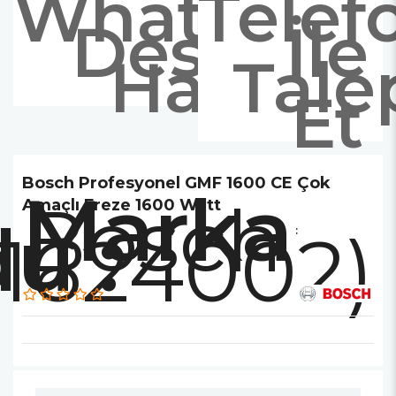
Whatsapp
Telef
Destek
İle
Hattı
Tale
Et
Bosch Profesyonel GMF 1600 CE Çok
Marka
Bosch
Amaçlı Freze 1600 Watt
1624002)
: