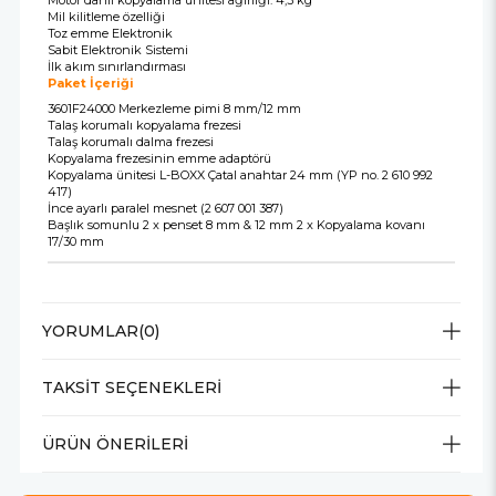
Motor dahil kopyalama ünitesi ağırlığı: 4,3 kg
Mil kilitleme özelliği
Toz emme Elektronik
Sabit Elektronik Sistemi
İlk akım sınırlandırması
Paket İçeriği
3601F24000 Merkezleme pimi 8 mm/12 mm
Talaş korumalı kopyalama frezesi
Talaş korumalı dalma frezesi
Kopyalama frezesinin emme adaptörü
Kopyalama ünitesi L-BOXX Çatal anahtar 24 mm (YP no. 2 610 992
417)
İnce ayarlı paralel mesnet (2 607 001 387)
Başlık somunlu 2 x penset 8 mm & 12 mm 2 x Kopyalama kovanı
17/30 mm
YORUMLAR
(0)
TAKSIT SEÇENEKLERI
ÜRÜN ÖNERILERI