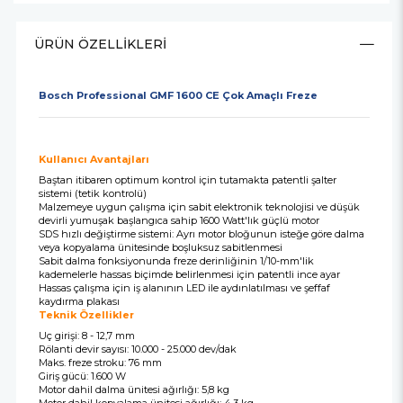
ÜRÜN ÖZELLIKLERI
Bosch Professional GMF 1600 CE Çok Amaçlı Freze
Kullanıcı Avantajları
Baştan itibaren optimum kontrol için tutamakta patentli şalter
sistemi (tetik kontrolü)
Malzemeye uygun çalışma için sabit elektronik teknolojisi ve düşük
devirli yumuşak başlangıca sahip 1600 Watt'lık güçlü motor
SDS hızlı değiştirme sistemi: Ayrı motor bloğunun isteğe göre dalma
veya kopyalama ünitesinde boşluksuz sabitlenmesi
Sabit dalma fonksiyonunda freze derinliğinin 1/10-mm'lik
kademelerle hassas biçimde belirlenmesi için patentli ince ayar
Hassas çalışma için iş alanının LED ile aydınlatılması ve şeffaf
kaydırma plakası
Teknik Özellikler
Uç girişi: 8 - 12,7 mm
Rölanti devir sayısı: 10.000 - 25.000 dev/dak
Maks. freze stroku: 76 mm
Giriş gücü: 1.600 W
Motor dahil dalma ünitesi ağırlığı: 5,8 kg