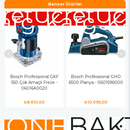
retsiz
Ücretsiz
Benzer Ürünler
Ücr
argo
Kargo
K
Bosch Professional GKF
Bosch Professional GHO
550 Çok Amaçlı Freze -
6500 Planya - 0601596000
06016A0020
₺8.610,00
₺10.095,00
ÖNERİLE
BAKT