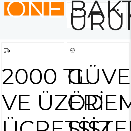
ÖNERİLE
BAKT
ÜRÜ
2000 TL
GÜVE
VE ÜZERİ
ÖDE
ÜCRETSİZ
SİSTE