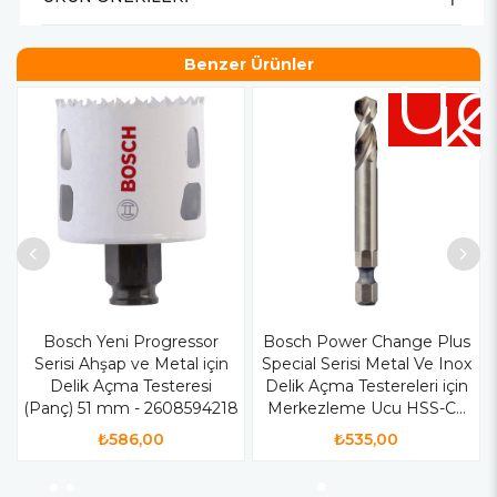
Benzer Ürünler
Üc
K
Bosch Yeni Progressor
Bosch Power Change Plus
Serisi Ahşap ve Metal için
Special Serisi Metal Ve Inox
Delik Açma Testeresi
Delik Açma Testereleri için
(Panç) 51 mm - 2608594218
Merkezleme Ucu HSS-Co
65 mm - 2608594257
₺586,00
₺535,00