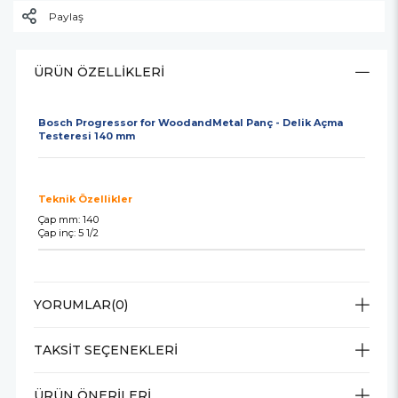
Paylaş
ÜRÜN ÖZELLIKLERI
Bosch Progressor for WoodandMetal Panç - Delik Açma
Testeresi 140 mm
Teknik Özellikler
Çap mm: 140
Çap inç: 5 1/2
YORUMLAR
(0)
TAKSIT SEÇENEKLERI
ÜRÜN ÖNERILERI