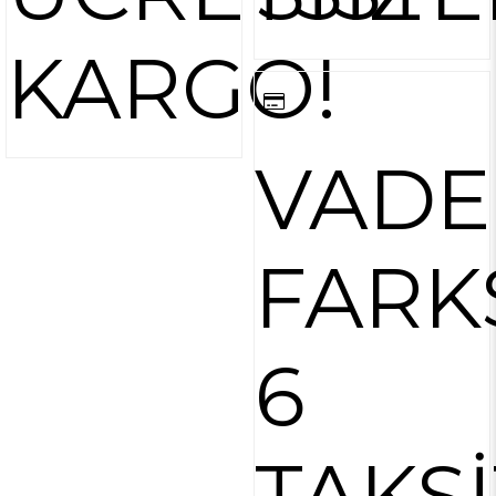
KARGO!
VADE
FARK
6
TAKSİ