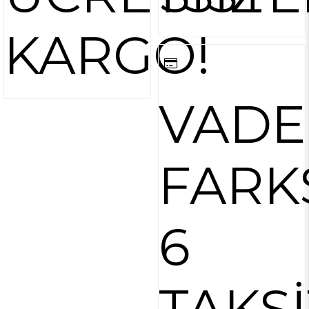
KARGO!
VADE
FARK
6
TAKSİ