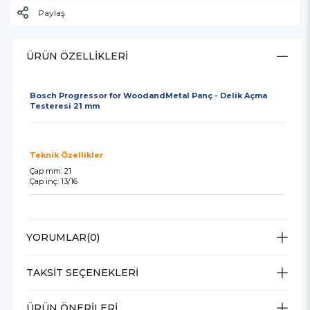
Paylaş
ÜRÜN ÖZELLIKLERI
Bosch Progressor for WoodandMetal Panç - Delik Açma
Testeresi 21 mm
Teknik Özellikler
Çap mm: 21
Çap inç: 13/16
YORUMLAR
(0)
TAKSIT SEÇENEKLERI
ÜRÜN ÖNERILERI