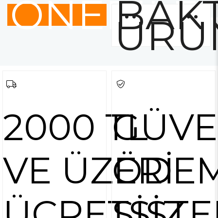
ÖNERİLE
BAKT
ÜRÜ
2000 TL
GÜVE
VE ÜZERİ
ÖDE
ÜCRETSİZ
SİSTE