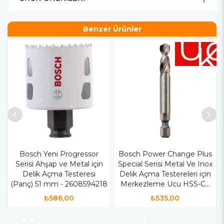
Benzer Ürünler
Üc
K
Bosch Yeni Progressor
Bosch Power Change Plus
Serisi Ahşap ve Metal için
Special Serisi Metal Ve Inox
Delik Açma Testeresi
Delik Açma Testereleri için
(Panç) 51 mm - 2608594218
Merkezleme Ucu HSS-Co
65 mm - 2608594257
₺586,00
₺535,00