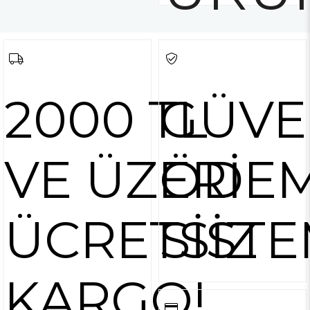
2000 TL
GÜVE
VE ÜZERİ
ÖDE
ÜCRETSİZ
SİSTE
KARGO!