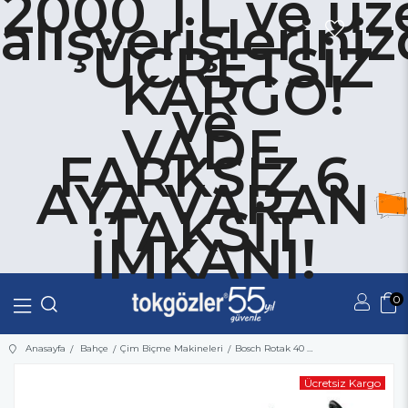
2000 TL ve üze
alışverişlerini
ÜCRETSİZ
KARGO!
ve
VADE
FARKSIZ 6
AYA VARAN
TAKSİT
İMKANI!
0
Üye Girişi
Üye Ol
Anasayfa
Bahçe
Çim Biçme Makineleri
Bosch Rotak 40 Çim Biçme Makinesi
Ücretsiz Kargo