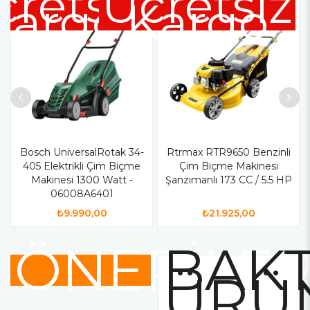
cretsiz
Ücretsiz
Kargo
Kargo
Bosch UniversalRotak 34-
Rtrmax RTR9650 Benzinli
405 Elektrikli Çim Biçme
Çim Biçme Makinesi
Makinesi 1300 Watt -
Şanzımanlı 173 CC / 5.5 HP
06008A6401
₺9.990,00
₺21.925,00
ÖNERİLE
BAKT
ÜRÜ