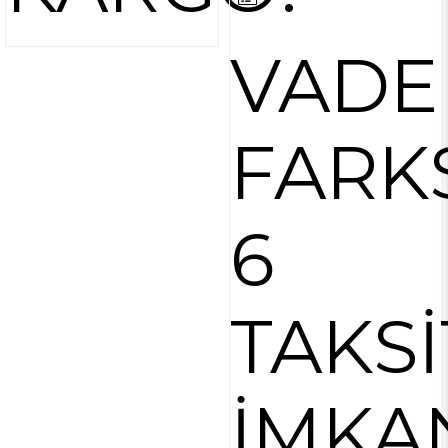
VADE
FARK
6
TAKSİ
İMKA