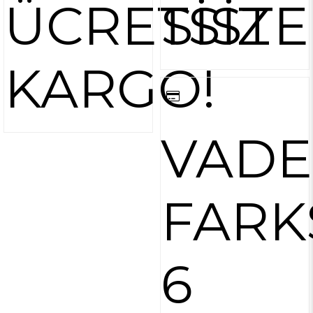
ÜCRETSİZ
SİST
KARGO!
VADE
FARK
6