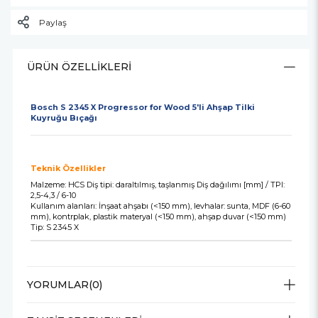
Paylaş
ÜRÜN ÖZELLIKLERI
Bosch S 2345 X Progressor for Wood 5'li Ahşap Tilki
Kuyruğu Bıçağı
Teknik Özellikler
Malzeme: HCS Diş tipi: daraltılmış, taşlanmış Diş dağılımı [mm] / TPI:
2,5-4,3 / 6-10
Kullanım alanları: İnşaat ahşabı (<150 mm), levhalar: sunta, MDF (6-60
mm), kontrplak, plastik materyal (<150 mm), ahşap duvar (<150 mm)
Tip: S 2345 X
YORUMLAR
(0)