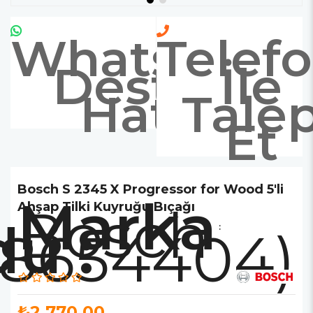
Whatsapp
Telef
Destek
İle
Hattı
Tale
Et
Bosch S 2345 X Progressor for Wood 5'li
Marka
Bosch
Ahşap Tilki Kuyruğu Bıçağı
08654404)
:
₺2.770,00