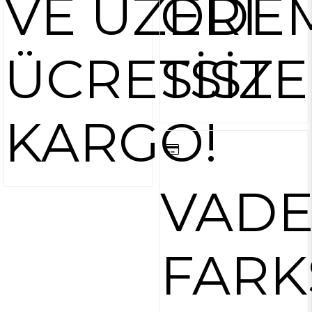
VE ÜZERİ
ÖDE
ÜCRETSİZ
SİST
KARGO!
VAD
FARK