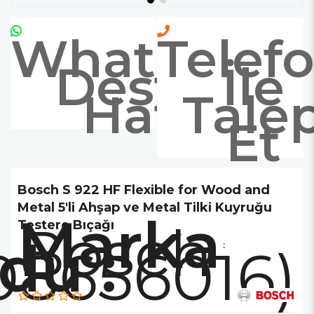
Whatsapp
Telef
Destek
İle
Hattı
Tale
Et
Bosch S 922 HF Flexible for Wood and
Metal 5'li Ahşap ve Metal Tilki Kuyruğu
Marka
Bosch
Testere Bıçağı
08656016)
: