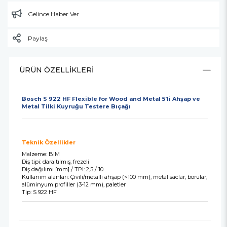
Gelince Haber Ver
Paylaş
ÜRÜN ÖZELLIKLERI
Bosch S 922 HF Flexible for Wood and Metal 5'li Ahşap ve
Metal Tilki Kuyruğu Testere Bıçağı
Teknik Özellikler
Malzeme: BIM
Diş tipi: daraltılmış, frezeli
Diş dağılımı [mm] / TPI: 2,5 / 10
Kullanım alanları: Çivili/metalli ahşap (<100 mm), metal saclar, borular,
alüminyum profiller (3-12 mm), paletler
Tip: S 922 HF