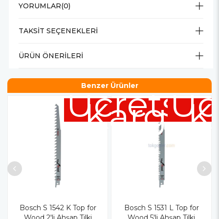
YORUMLAR
(0)
TAKSIT SEÇENEKLERI
ÜRÜN ÖNERILERI
Benzer Ürünler
Ücretsiz
Üc
Kargo
K
Bosch S 1542 K Top for
Bosch S 1531 L Top for
Wood 2'li Ahşap Tilki
Wood 5'li Ahşap Tilki