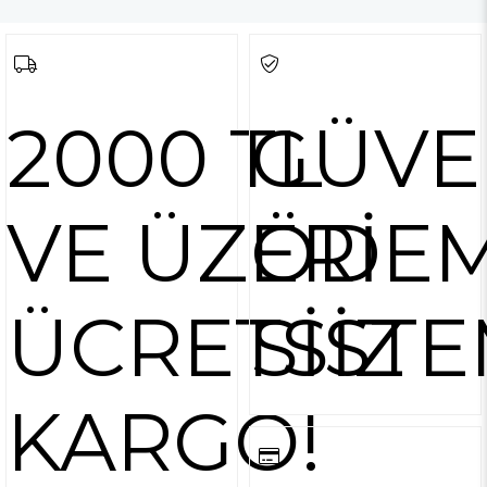
2000 TL
GÜVE
VE ÜZERİ
ÖDE
ÜCRETSİZ
SİSTE
KARGO!