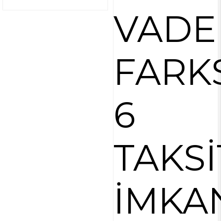
VADE
FARK
6
TAKSİ
İMKA