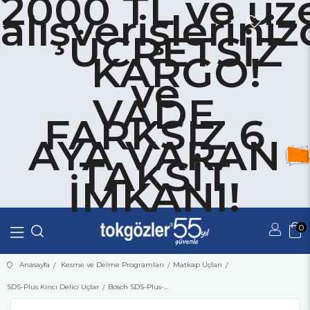
2000 TL ve üze
alışverişlerini
ÜCRETSİZ
KARGO!
ve
VADE
FARKSIZ 6
AYA VARAN
TAKSİT
İMKANI!
0
Üye Girişi
Üye Ol
Anasayfa
Kesme ve Delme Programları
Matkap Uçları
SDS-Plus Kırıcı Delici Uçlar
Bosch SDS-Plus-1 Matkap Ucu 10x160 mm