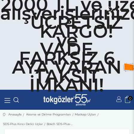
2000 TL ve üze
alışverişlerini
ÜCRETSİZ
KARGO!
ve
VADE
FARKSIZ 6
AYA VARAN
TAKSİT
İMKANI!
0
Üye Girişi
Üye Ol
Anasayfa
Kesme ve Delme Programları
Matkap Uçları
SDS-Plus Kırıcı Delici Uçlar
Bosch SDS-Plus-1 Matkap Ucu 22x460 mm