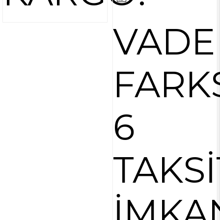
VADE
FARK
6
TAKSİ
İMKA