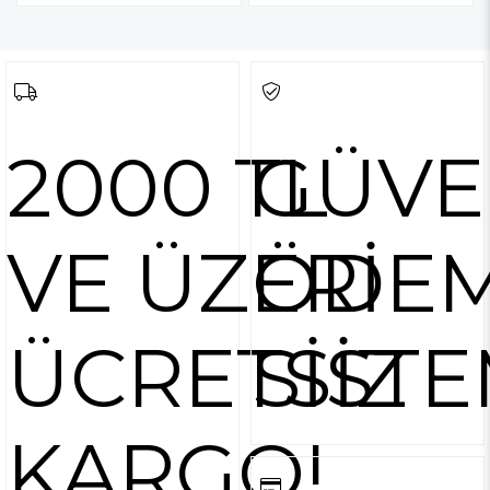
2000 TL
GÜVE
VE ÜZERİ
ÖDE
ÜCRETSİZ
SİSTE
KARGO!