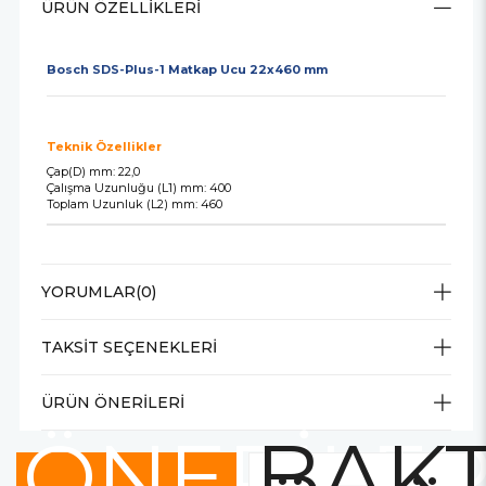
ÜRÜN ÖZELLIKLERI
Bosch SDS-Plus-1 Matkap Ucu 22x460 mm
Teknik Özellikler
Çap(D) mm: 22,0
Çalışma Uzunluğu (L1) mm: 400
Toplam Uzunluk (L2) mm: 460
YORUMLAR
(0)
TAKSIT SEÇENEKLERI
ÜRÜN ÖNERILERI
ÖNERİLE
BAKT