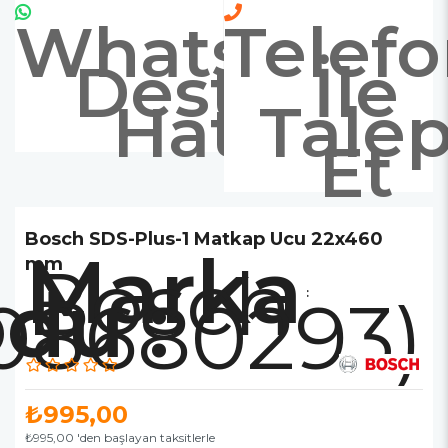
Whatsapp
Telef
Destek
İle
Hattı
Tale
Et
Bosch SDS-Plus-1 Matkap Ucu 22x460
Marka
Bosch
mm
:
08680293)
₺995,00
₺995,00
'den başlayan taksitlerle