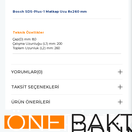
Bosch SDS-Plus-1 Matkap Ucu 8x260 mm
Teknik Özellikler
Çap(D) mm: 8,0
Çalışma Uzunluğu (L1) mm: 200
Toplam Uzunluk (L2) mm: 260
YORUMLAR
(0)
TAKSIT SEÇENEKLERI
ÜRÜN ÖNERILERI
ÖNERİLE
BAKT