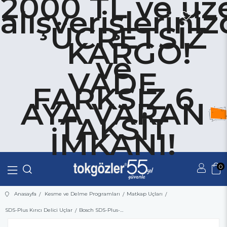
2000 TL ve üze
alışverişlerini
ÜCRETSİZ
KARGO!
ve
VADE
FARKSIZ 6
AYA VARAN
TAKSİT
İMKANI!
0
Üye Girişi
Üye Ol
Anasayfa
Kesme ve Delme Programları
Matkap Uçları
SDS-Plus Kırıcı Delici Uçlar
Bosch SDS-Plus-1 Matkap Ucu 8x260 mm