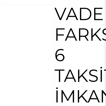
VADE
FARK
6
TAKSİ
İMKA