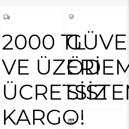
2000 TL
GÜVE
VE ÜZERİ
ÖDE
ÜCRETSİZ
SİSTE
KARGO!