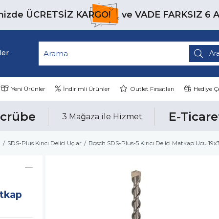
inizde
ÜCRETSİZ KARGO!
ve
VADE FARKSIZ 6 
ler
Yeni Ürünler
İndirimli Ürünler
Outlet Fırsatları
Hediye Çe
ecrübe
E-Ticare
3 Mağaza ile Hizmet
ı
SDS-Plus Kırıcı Delici Uçlar
Bosch SDS-Plus-5 Kırıcı Delici Matkap Ucu 1
atkap