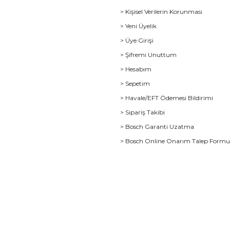
> Kişisel Verilerin Korunması
> Yeni Üyelik
> Üye Girişi
> Şifremi Unuttum
> Hesabım
> Sepetim
> Havale/EFT Ödemesi Bildirimi
> Sipariş Takibi
> Bosch Garanti Uzatma
> Bosch Online Onarım Talep Form