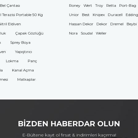
 Bel Çantası
Roney
Wert
Troy
Retta
Port-Bag
El Terazisi Portable 50 Kg
Unior
Best
Knipex
Duracell
Eddin
Nitril Eldiven
Hassan Dekor
Dekor
Dremel
Beybi
luk
Çapak Gözlüğü
Nora
Soudal
Weller
n
Sprey Boya
ven
Yapıştırıcı
Lokma
Panç
da
Kanal Açma
omesi
Matkaplar
BİZDEN HABERDAR OLUN
E-Bültene kayıt ol fırsat & indirimleri kaçırma!