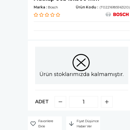
Marka
:
Bosch
(T0221618596320)
Ürün stoklarımızda kalmamıştır.
ADET
Favorilere
Fiyat Düşünce
Ekle
Haber Ver