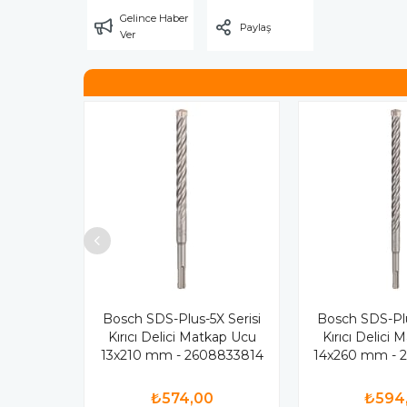
Gelince Haber
Paylaş
Ver
Bosch SDS-Plus-5X Serisi
Bosch SDS-Plu
Kırıcı Delici Matkap Ucu
Kırıcı Delici
13x210 mm - 2608833814
14x260 mm - 
₺574,00
₺594