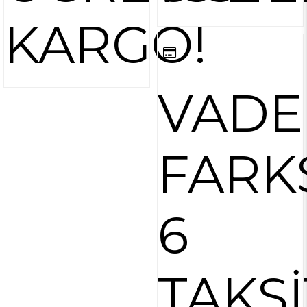
KARGO!
VADE
FARK
6
TAKSİ