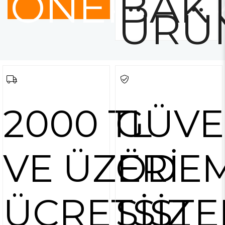
ÖNERİLE
BAKT
ÜRÜ
2000 TL
GÜVE
VE ÜZERİ
ÖDE
ÜCRETSİZ
SİSTE