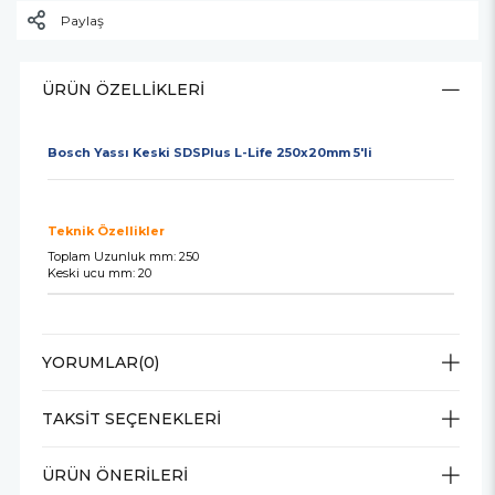
Paylaş
ÜRÜN ÖZELLIKLERI
Bosch Yassı Keski SDSPlus L-Life 250x20mm 5'li
Teknik Özellikler
Toplam Uzunluk mm: 250
Keski ucu mm: 20
YORUMLAR
(0)
TAKSIT SEÇENEKLERI
ÜRÜN ÖNERILERI