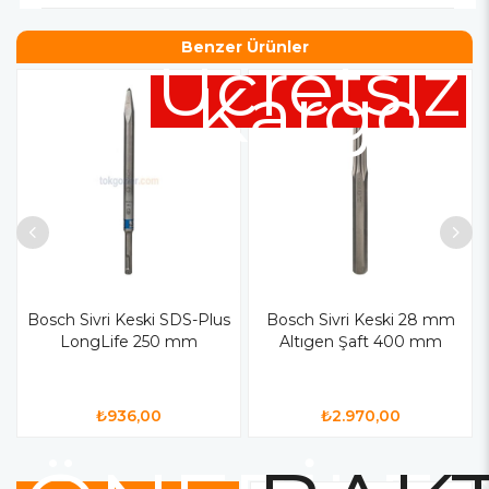
Benzer Ürünler
Ücretsiz
Kargo
Bosch Sivri Keski SDS-Plus
Bosch Sivri Keski 28 mm
LongLife 250 mm
Altıgen Şaft 400 mm
₺936,00
₺2.970,00