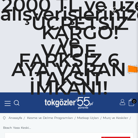
2000 TL ve üz
alışverişlerini
ÜCRETSİZ
KARGO!
ve
VADE
FARKSIZ 6
AYA VARAN
TAKSİT
İMKANI!
0
Üye Girişi
Üye Ol
Anasayfa
Kesme ve Delme Programları
Matkap Uçları
Murç ve Keskiler
Bosch Yassı Keski SDSPlus L-Life 250x20mm 5'li