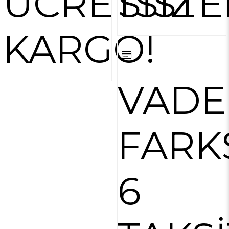
ÜCRETSİZ
SİSTE
KARGO!
VADE
FARK
6