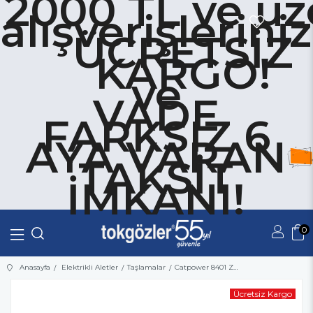
2000 TL ve üz
alışverişlerini
ÜCRETSİZ
KARGO!
ve
VADE
FARKSIZ 6
AYA VARAN
TAKSİT
İMKANI!
0
Üye Girişi
Üye Ol
Anasayfa
Elektrikli Aletler
Taşlamalar
Catpower 8401 Zımpara Motoru 150 mm
Ücretsiz Kargo