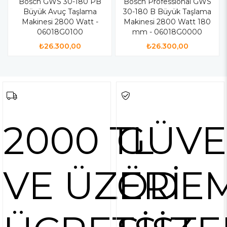
Bosch GWS 30-180 PB
Bosch Professional GWS
Büyük Avuç Taşlama
30-180 B Büyük Taşlama
Makinesi 2800 Watt -
Makinesi 2800 Watt 180
06018G0100
mm - 06018G0000
₺26.300,00
₺26.300,00
2000 TL
GÜVE
VE ÜZERİ
ÖDE