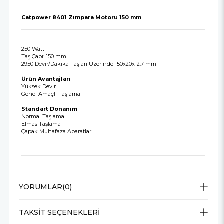
Catpower 8401 Zımpara Motoru 150 mm
250 Watt
Taş Çapı: 150 mm
2950 Devir/Dakika Taşları Üzerinde 150x20x12.7 mm
Ürün Avantajları
Yüksek Devir
Genel Amaçlı Taşlama
Standart Donanım
Normal Taşlama
Elmas Taşlama
Çapak Muhafaza Aparatları
YORUMLAR
(0)
TAKSIT SEÇENEKLERI