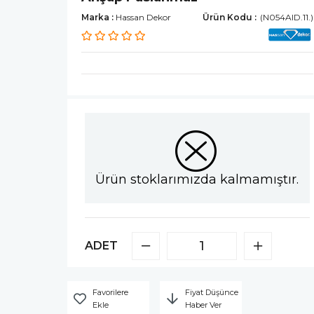
Marka
:
Hassan Dekor
(N054AID.11.)
Ürün stoklarımızda kalmamıştır.
ADET
Favorilere
Fiyat Düşünce
Ekle
Haber Ver