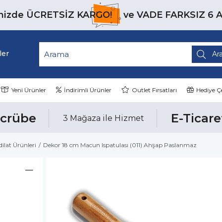
inizde
ÜCRETSİZ KARGO!
ve
VADE FARKSIZ 6 
ler
Yeni Ürünler
İndirimli Ürünler
Outlet Fırsatları
Hediye Çe
ecrübe
E-Ticare
3 Mağaza ile Hizmet
lat Ürünleri
Dekor 18 cm Macun Ispatulası (011) Ahşap Paslanmaz
ı