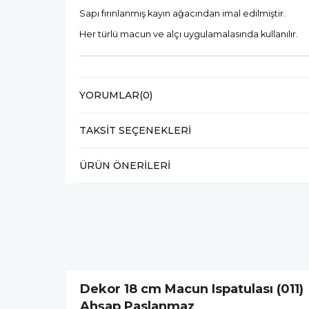
Sapı fırınlanmış kayın ağacından imal edilmiştir.
Her türlü macun ve alçı uygulamalasında kullanılır.
YORUMLAR
(0)
TAKSIT SEÇENEKLERI
ÜRÜN ÖNERILERI
Dekor 18 cm Macun Ispatulası (011)
Ahşap Paslanmaz