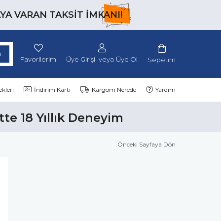
AYA VARAN TAKSİT İMKANI!
Favorilerim
Üye Girişi
Üye Ol
Sepetim
kleri
İndirim Kartı
Kargom Nerede
Yardım
tte 18 Yıllık Deneyim
Önceki Sayfaya Dön