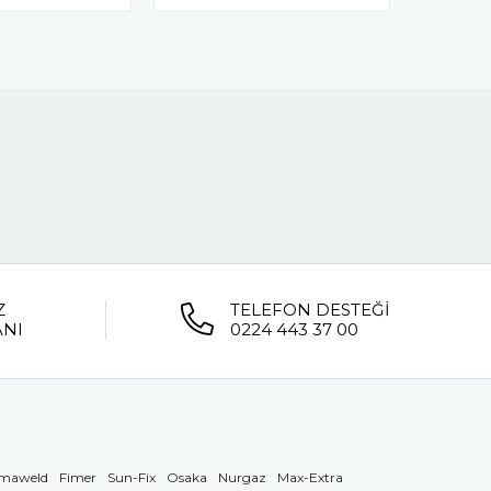
Z
TELEFON DESTEĞİ
ANI
0224 443 37 00
maweld
Fimer
Sun-Fix
Osaka
Nurgaz
Max-Extra