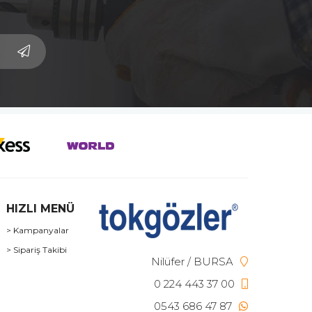
HIZLI MENÜ
> Kampanyalar
> Sipariş Takibi
Nilüfer / BURSA
0 224 443 37 00
0543 686 47 87