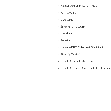
> Kişisel Verilerin Korunması
> Yeni Üyelik
> Üye Girişi
> Şifremi Unuttum
> Hesabım
> Sepetim
> Havale/EFT Ödemesi Bildirimi
> Sipariş Takibi
> Bosch Garanti Uzatma
> Bosch Online Onarım Talep Form