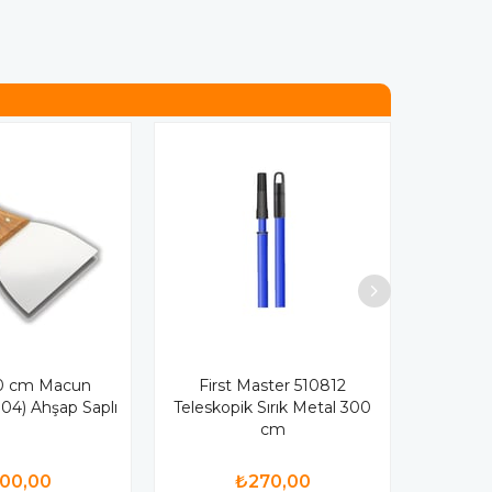
0 cm Macun
First Master 510812
004) Ahşap Saplı
Teleskopik Sırık Metal 300
cm
00,00
₺270,00