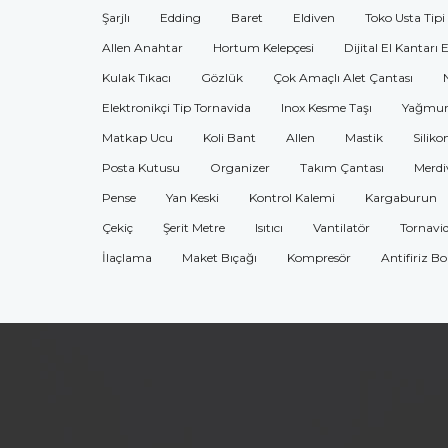
Şarjlı
Edding
Baret
Eldiven
Toko Usta Tipi
Allen Anahtar
Hortum Kelepçesi
Dijital El Kantarı 
Kulak Tıkacı
Gözlük
Çok Amaçlı Alet Çantası
Elektronikçi Tip Tornavida
Inox Kesme Taşı
Yağmur
Matkap Ucu
Koli Bant
Allen
Mastik
Siliko
Posta Kutusu
Organizer
Takım Çantası
Merdi
Pense
Yan Keski
Kontrol Kalemi
Kargaburun
Çekiç
Şerit Metre
Isıtıcı
Vantilatör
Tornavi
İlaçlama
Maket Bıçağı
Kompresör
Antifiriz B