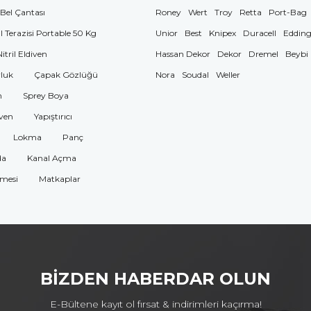
 Bel Çantası
Roney
Wert
Troy
Retta
Port-Bag
El Terazisi Portable 50 Kg
Unior
Best
Knipex
Duracell
Eddin
Nitril Eldiven
Hassan Dekor
Dekor
Dremel
Beybi
luk
Çapak Gözlüğü
Nora
Soudal
Weller
n
Sprey Boya
ven
Yapıştırıcı
Lokma
Panç
da
Kanal Açma
omesi
Matkaplar
BİZDEN HABERDAR OLUN
E-Bültene kayıt ol fırsat & indirimleri kaçırma!