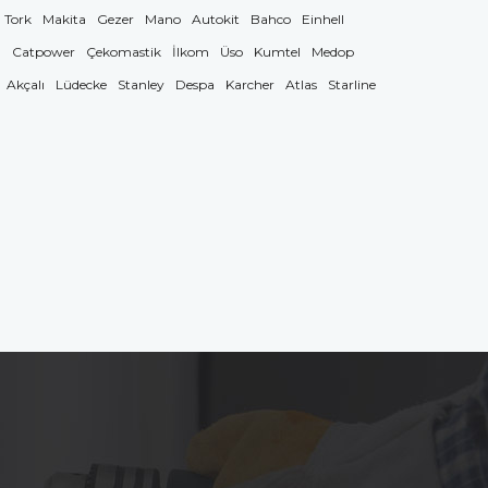
Tork
Makita
Gezer
Mano
Autokit
Bahco
Einhell
g
Catpower
Çekomastik
İlkom
Üso
Kumtel
Medop
Akçalı
Lüdecke
Stanley
Despa
Karcher
Atlas
Starline