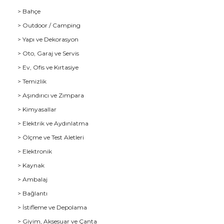
> Bahçe
> Outdoor / Camping
> Yapı ve Dekorasyon
> Oto, Garaj ve Servis
> Ev, Ofis ve Kırtasiye
> Temizlik
> Aşındırıcı ve Zımpara
> Kimyasallar
> Elektrik ve Aydınlatma
u
> Ölçme ve Test Aletleri
> Elektronik
> Kaynak
> Ambalaj
> Bağlantı
> İstifleme ve Depolama
> Giyim, Aksesuar ve Çanta