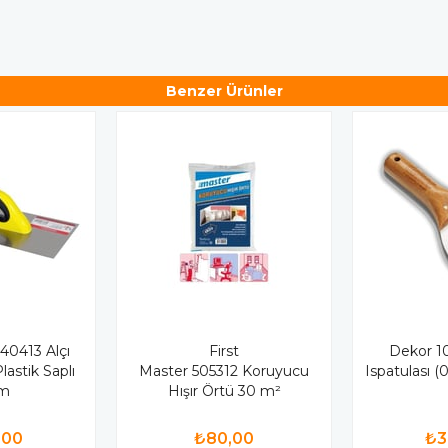
Benzer Ürünler
540413 Alçı
First
Dekor 1
lastik Saplı
Master 505312 Koruyucu
Ispatulası (
cm
Hışır Örtü 30 m²
,00
₺80,00
₺3