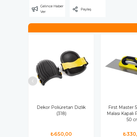
Gelince Haber
Paylaş
Ver
Dekor Poliüretan Dizlik
First Master 
(318)
Malası Kapalı P
50 
₺650,00
₺330