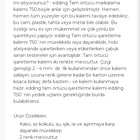
mi istiyorsunuz? -
edding Tam örtücü markalama
kalemi 750
böyle anlar için geliştirilmiştir. Hemen
hemen tüm yüzeyler için bu kalemi tavsiye edebiliriz,
bu cam, plastik, tahta veya metal bile olabilir. Bu
özeliği onu ev için mükemmel ve çok yönlü bir
işaretleyici yapıyor.
edding Tam örtücü işaretleme
kalemi 750
`nin mürekkebi ısıya dayanıklıdır, hobi
atelyesinde işaretlerken veya etiketlerken çabuk
ısınan testereler için avantajlıdır. Tam örtücü
işaretleme kalemi iki renkte mevcuttur. Çizgi
genişliği 2 - 4 mm`dir. İlk kullanımından önce kalemi
sallayın, ucuna renk gelene kadar bir karton üzerine
kısaca birkaç defa bastırın - ve kalem kullanmaya
hazır.
edding tam örtücü işaretleme kalemi edding
750
`nin yedek uçlarını gerektiğinde burda
bulabilirsiniz.
Ürün Özellikleri:
Kalıcı, az kokulu, su, ışık, ısı ve aşınmaya karşı
dayanıklı mürekkep
2 renk mevcuttur