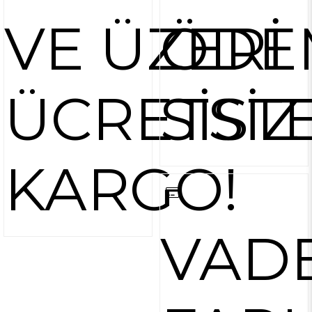
VE ÜZERİ
ÖDE
ÜCRETSİZ
SİST
KARGO!
VAD