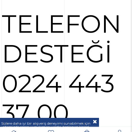
TELEFON
DESTEĞİ
0224 443
37 00
Sizlere daha iyi bir alışveriş deneyimi sunabilmek için
sitemizde çerez uygulaması vardır, toplanan kişisel
verileriniz
KVKK & GİZLİLİK VE GÜVENLİK