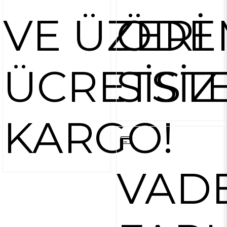
VE ÜZERİ
ÖDE
ÜCRETSİZ
SİST
KARGO!
VAD