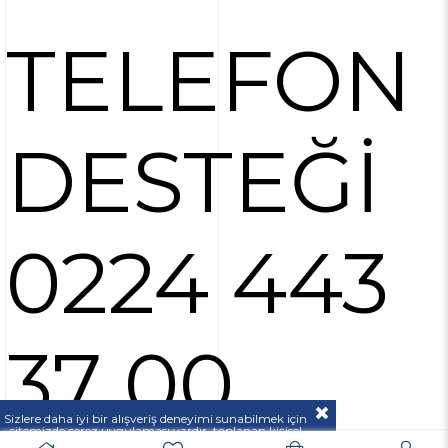
TELEFON
DESTEĞİ
0224 443
37 00
Sizlere daha iyi bir alışveriş deneyimi sunabilmek için
sitemizde çerez uygulaması vardır, toplanan kişisel
verileriniz
KVKK & GİZLİLİK VE GÜVENLİK