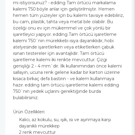
mi istiyorsunuz? -
edding Tam örtücü markalama
kalemi 750
böyle anlar için geliştirilmiştir. Hemen
hemen tüm yüzeyler için bu kalemi tavsiye edebiliriz,
bu cam, plastik, tahta veya metal bile olabilir. Bu
özeliği onu ev için mükemmel ve çok yönlü bir
işaretleyici yapıyor.
edding Tam örtücü işaretleme
kalemi 750
`nin mürekkebi ısıya dayanıklıdır, hobi
atelyesinde işaretlerken veya etiketlerken çabuk
ısınan testereler için avantajlıdır. Tam örtücü
işaretleme kalemi iki renkte mevcuttur. Çizgi
genişliği 2 - 4 mm`dir. İlk kullanımından önce kalemi
sallayın, ucuna renk gelene kadar bir karton üzerine
kısaca birkaç defa bastırın - ve kalem kullanmaya
hazır.
edding tam örtücü işaretleme kalemi edding
750
`nin yedek uçlarını gerektiğinde burda
bulabilirsiniz.
Ürün Özellikleri:
Kalıcı, az kokulu, su, ışık, ısı ve aşınmaya karşı
dayanıklı mürekkep
2 renk mevcuttur