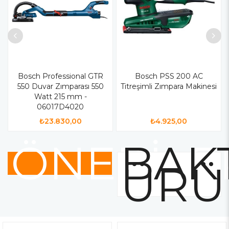
Bosch Professional GTR
Bosch PSS 200 AC
550 Duvar Zımparası 550
Titreşimli Zımpara Makinesi
Watt 215 mm -
06017D4020
₺23.830,00
₺4.925,00
ÖNERİLE
BAKT
ÜRÜ