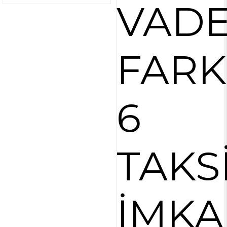
VAD
FARK
6
TAKS
İMKA