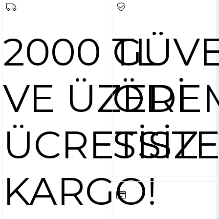
2000 TL
GÜVE
VE ÜZERİ
ÖDE
ÜCRETSİZ
SİST
KARGO!