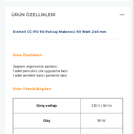
ÜRÜN ÖZELLIKLERI
Einhell CC-PO 90 Polisaj Makinesi 90 Watt 240 mm
Ürün Özellikleri
Sağlam, ergonomik parlatıcı
1 adet pamuklu cila uygulama bezi
1 adet sentetik kalıcı parlaklık bezi
Ürün Teknik Bilgileri
Giriş voltajı
230 V | 50 Hz
Güç
90 W