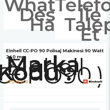
Whatsapp
Telef
Destek
İle
Hattı
Tale
Et
Einhell CC-PO 90 Polisaj Makinesi 90 Watt
Marka
Einhell
240 mm
.CCPO90.)
: