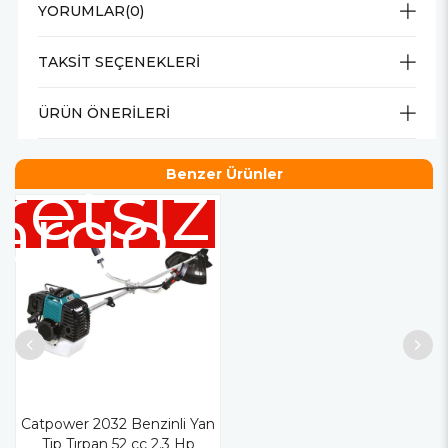
YORUMLAR
(0)
TAKSIT SEÇENEKLERI
ÜRÜN ÖNERILERI
retsiz
Benzer Ürünler
argo
Catpower 2032 Benzinli Yan
Tip Tırpan 52 cc 2.3 Hp