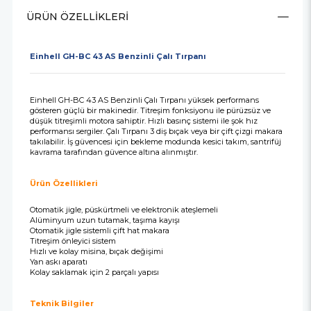
ÜRÜN ÖZELLIKLERI
Einhell GH-BC 43 AS Benzinli Çalı Tırpanı
Einhell GH-BC 43 AS Benzinli Çalı Tırpanı yüksek performans
gösteren güçlü bir makinedir. Titreşim fonksiyonu ile pürüzsüz ve
düşük titreşimli motora sahiptir. Hızlı basınç sistemi ile şok hız
performansı sergiler. Çalı Tırpanı 3 diş bıçak veya bir çift çizgi makara
takılabilir. İş güvencesi için bekleme modunda kesici takım, santrifüj
kavrama tarafından güvence altına alınmıştır.
Ürün Özellikleri
Otomatik jigle, püskürtmeli ve elektronik ateşlemeli
Alüminyum uzun tutamak, taşıma kayışı
Otomatik jigle sistemli çift hat makara
Titreşim önleyici sistem
Hızlı ve kolay misina, bıçak değişimi
Yan askı aparatı
Kolay saklamak için 2 parçalı yapısı
Teknik Bilgiler