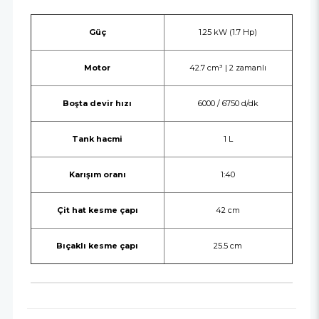
Güç
1.25 kW (1.7 Hp)
Motor
42.7 cm³ | 2 zamanlı
Boşta devir hızı
6000 / 6750 d/dk
Tank hacmi
1 L
Karışım oranı
1:40
Çit hat kesme çapı
42 cm
Bıçaklı kesme çapı
25.5 cm