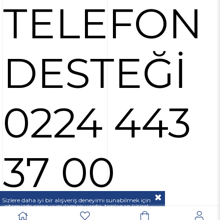
TELEFON
DESTEĞİ
0224 443
37 00
Sizlere daha iyi bir alışveriş deneyimi sunabilmek için
sitemizde çerez uygulaması vardır, toplanan kişisel
verileriniz
KVKK & GİZLİLİK VE GÜVENLİK
açıklamamızda belirtilen amaçlar ve yöntemlerle