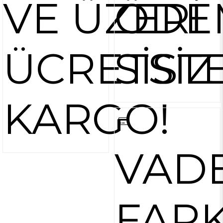
VE ÜZERİ
ÖDE
ÜCRETSİZ
SİST
KARGO!
VAD
FARK