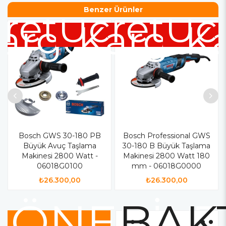
retsiz
Ücretsiz
Benzer Ürünler
Ücr
argo
Kargo
K
Bosch GWS 30-180 PB
Bosch Professional GWS
Büyük Avuç Taşlama
30-180 B Büyük Taşlama
Makinesi 2800 Watt -
Makinesi 2800 Watt 180
06018G0100
mm - 06018G0000
₺26.300,00
₺26.300,00
ÖNERİLE
BAKT