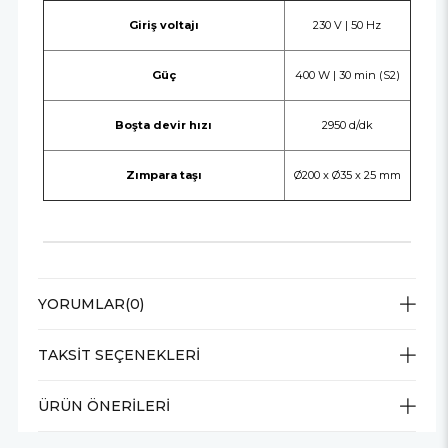
Giriş voltajı
230 V | 50 Hz
Güç
400 W | 30 min (S2)
Boşta devir hızı
2950 d/dk
Zımpara taşı
Ø200 x Ø35 x 25 mm
YORUMLAR
(0)
TAKSIT SEÇENEKLERI
ÜRÜN ÖNERILERI