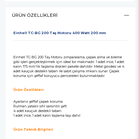
ÜRÜN ÖZELLIKLERI
Einhell TC-BG 200 Taş Motoru 400 Watt 200 mm
Einhell TC-BG 200 Taş Motoru zımparalama, çapak alma ve bileme
gibi işleri gerçekleştirmek için ideal bir makinadır. 1 adet ince, 1 adet
kalın 175 mm'lik taşlama diskleri pakete dahildir. Metal gövdesi ve 4
adet kauçuk destekli taban ile sabit çalışma imkanı sunar. Çapak
koruma için şeffaf koruyucu pencereleri bulunmaktadır.
Ürün Özellikleri
Ayarlanır şeffaf çapak koruma
Rulman yataklı sıfır sarsıntılı şaft
4 adet kauçuk destekli taban
1 adet ince, 1 adet kalın taşlama taşı dahil
Ürün Teknik Bilgileri