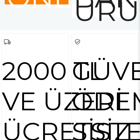
ÜRÜ
2000 TL
GÜVE
VE ÜZERİ
ÖDE
ÜCRETSİZ
SİST