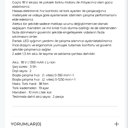
Güçlü 18 V aküsü ile yüksek torklu motoru ile ihtiyacınız olan gücü
alabilirsiniz.
Hassas elektronik hız kontrolü ve tork ayarları ile çalışacağınız
materyale ve vidaya göre ayarlanarak istenilen çalışma performansını
elde edersiniz.
Aletsiz bir şekilde sadece matkap ucunu değiştirmenize olanak
sağlayan mandren ve mil kilidi hızlı durma özelliği ile de istenenden
fazla dönmesini güvenilir şekilde engelleyerek vidaların fazla
sıkılmasını önler.
Parlak LED ışığının yardımı ile çalışma alanınızı aydınlatabilirsiniz.
İnce dizaynı ve ergonomik yumuşak tutamak konforlu ve güvenli
şekilde çalışmanızı sağlar.
2 adet 1,3 Ah akü ile taşıma ve saklama çantası dahildir.
Akü : 18 V | 1300 mAh | Li-Ion
Şarj süresi : 3-5h
Dişli sayısı : 2
Boşta çalışma hızı : (1. vites) 0-350 min^-1
Boşta çalışma hızı : (2. vites) 0-1250 min^-1
Maks. Tork hard : 38 Nm
Tork kademeleri : 19 ayar
Mandren : 10 mm | tek kol
Teslimata dahil akü sayısı : 2 parça
YORUMLAR
(0)