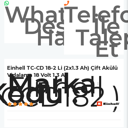
Whatsapp
Telef
Destek
İle
Hattı
Tale
Et
Einhell TC-CD 18-2 Li (2x1.3 Ah) Çift Akülü
Marka
Einhell
Vidalama 18 Volt 1.3 Ah
TCCD182.)
: