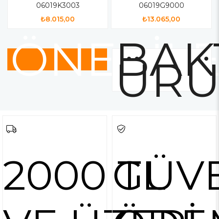
06019K3003
06019G9000
₺8.015,00
₺13.065,00
ÖNERİL
BAK
ÜRÜ
2000 TL
GÜV