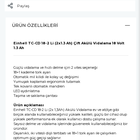
Paylaş
ÜRÜN ÖZELLIKLERI
Einhell TC-CD 18-2 Li (2x1.3 Ah) Çift Akülü Vidalama 18 Volt
1.3 Ah
Güçlü vidalama ve hızlı delme için 2 vites seçeneği
18+1 kademe tork ayarı
Otomatik mil kilidi ile kolay uç değişimi
Yumuşak kaplamalı ergonomik tutamak
Tek kovanlı otomatik mandren
LED aydınlatma
Taşıma ve saklama çantası
Ürün açıklaması
Einhell TC-CD 18-2 Li (2x 1,3Ah) Akülü Vidalama ev ve atölye gibi
birçok alanda kullanabileceğiniz yüksek kaliteli, güçlü bir cihaz olup
yüksek performansına ek olarak kullanıcı dostu çalışma sunar.
Sayısız delme ve vidalama işlerinde güvenerek kullanabileceğiniz bir
üründür.
Dayanıklı, iki vitesli dişli tertibatı ve 18+1 tork ayarı ile çalışırken
optimum güç geçişi sağlanır.