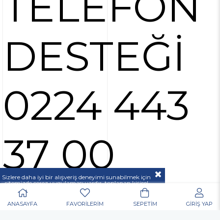
TELEFON
DESTEĞİ
0224 443
37 00
Sizlere daha iyi bir alışveriş deneyimi sunabilmek için
sitemizde çerez uygulaması vardır, toplanan kişisel
verileriniz
KVKK & GİZLİLİK VE GÜVENLİK
açıklamamızda belirtilen amaçlar ve yöntemlerle
mevzuatına uygun olarak kullanılacaktır.
ANASAYFA
FAVORİLERİM
SEPETİM
GİRİŞ YAP
POPÜLER ARAMALAR