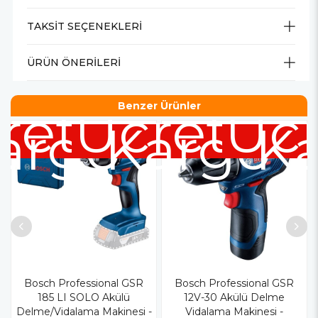
TAKSIT SEÇENEKLERI
ÜRÜN ÖNERILERI
retsiz
Ücretsiz
Ücr
Benzer Ürünler
argo
Kargo
K
Bosch Professional GSR
Bosch Professional GSR
185 LI SOLO Akülü
12V-30 Akülü Delme
Delme/Vidalama Makinesi -
Vidalama Makinesi -