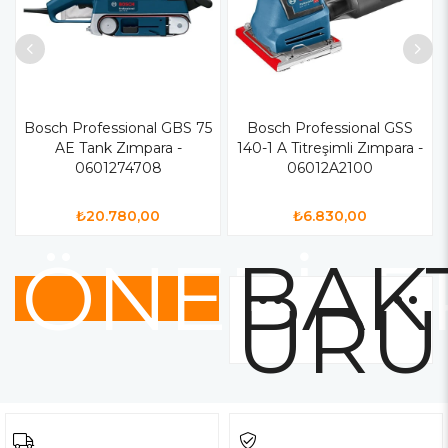
Bosch Professional GBS 75
Bosch Professional GSS
AE Tank Zımpara -
140-1 A Titreşimli Zımpara -
0601274708
06012A2100
₺20.780,00
₺6.830,00
ÖNERİLE
BAKT
ÜRÜ