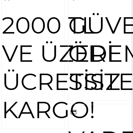
2000 TL
GÜVE
VE ÜZERİ
ÖDE
ÜCRETSİZ
SİST
KARGO!