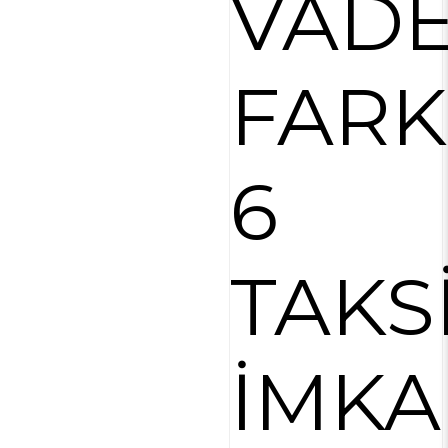
VAD
FARK
6
TAKS
İMKA