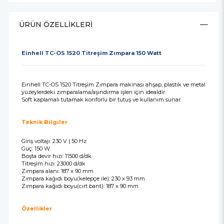
ÜRÜN ÖZELLIKLERI
Einhell TC-OS 1520 Titreşim Zımpara 150 Watt
Einhell TC-OS 1520 Titreşim Zımpara makinası ahşap, plastik ve metal
yüzeylerdeki zımparalama/aşındırma işleri için idealdir.
Soft kaplamalı tutamak konforlu bir tutuş ve kullanım sunar.
Teknik Bilgiler
Giriş voltajı: 230 V | 50 Hz
Güç: 150 W
Boşta devir hızı: 11500 d/dk
Titreşim hızı: 23000 d/dk
Zımpara alanı: 187 x 90 mm
Zımpara kağıdı boyu(kelepçe ile): 230 x 93 mm
Zımpara kağıdı boyu(cırt bant): 187 x 90 mm
Özellikler