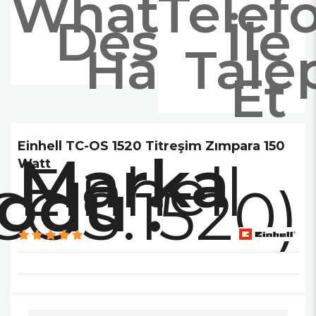
Whatsapp
Telef
Destek
İle
Hattı
Tale
Et
Einhell TC-OS 1520 Titreşim Zımpara 150
Marka
Einhell
Watt
COS.1520)
: