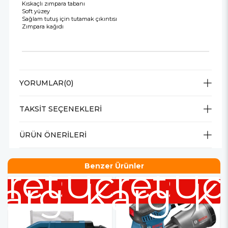
Kıskaçlı zımpara tabanı
Soft yüzey
Sağlam tutuş için tutamak çıkıntısı
Zımpara kağıdı
YORUMLAR
(0)
TAKSIT SEÇENEKLERI
ÜRÜN ÖNERILERI
Benzer Ürünler
retsiz
Ücretsiz
Üc
argo
Kargo
K