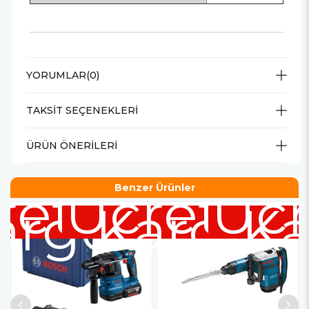
YORUMLAR
(0)
TAKSIT SEÇENEKLERI
ÜRÜN ÖNERILERI
retsiz
Ücretsiz
Ücr
Benzer Ürünler
argo
Kargo
Ka