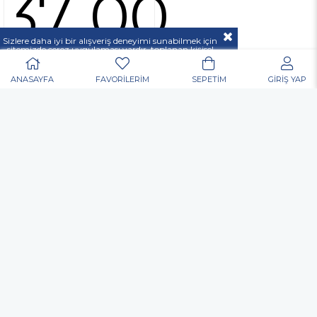
37 00
Sizlere daha iyi bir alışveriş deneyimi sunabilmek için
sitemizde çerez uygulaması vardır, toplanan kişisel
verileriniz
KVKK & GİZLİLİK VE GÜVENLİK
açıklamamızda belirtilen amaçlar ve yöntemlerle
mevzuatına uygun olarak kullanılacaktır.
ANASAYFA
FAVORİLERİM
SEPETİM
GİRİŞ YAP
POPÜLER ARAMALAR
Nurgaz
Portatif Ocak
Outdoor
Matkap
Vidalama
Akülü
Şarjlı
Edding
Baret
Eldiven
Toko Usta Tipi Bel Çantası
Allen Anahtar
Hortum Kelepçesi
Dijital El Kantarı El Terazisi Portable 50 Kg
Kulak Tıkacı
Gözlük
Çok Amaçlı Alet Çantası
Nitril Eldiven
Elektronikçi Tip Tornavida
Inox Kesme Taşı
Yağmurluk
Çapak Gözlüğü
Matkap Ucu
Koli Bant
Allen
Mastik
Silikon
Sprey Boya
Posta Kutusu
Organizer
Takım Çantası
Merdiven
Yapıştırıcı
Pense
Yan Keski
Kontrol Kalemi
Kargaburun