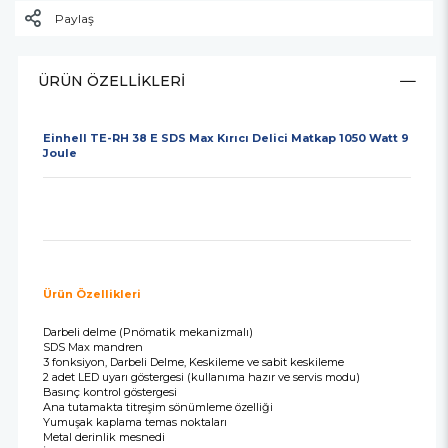
Paylaş
ÜRÜN ÖZELLIKLERI
Einhell TE-RH 38 E SDS Max Kırıcı Delici Matkap 1050 Watt 9
Joule
Ürün Özellikleri
Darbeli delme (Pnömatik mekanizmalı)
SDS Max mandren
3 fonksiyon, Darbeli Delme, Keskileme ve sabit keskileme
2 adet LED uyarı göstergesi (kullanıma hazır ve servis modu)
Basınç kontrol göstergesi
Ana tutamakta titreşim sönümleme özelliği
Yumuşak kaplama temas noktaları
Metal derinlik mesnedi