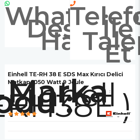
Whatsapp
Telef
Destek
İle
Hattı
Tale
Et
Einhell TE-RH 38 E SDS Max Kırıcı Delici
Marka
Einhell
Matkap 1050 Watt 9 Joule
ERH38E.)
: