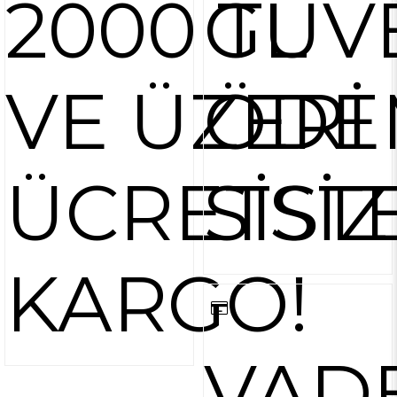
2000 TL
GÜV
VE ÜZERİ
ÖDE
ÜCRETSİZ
SİST
KARGO!
VAD