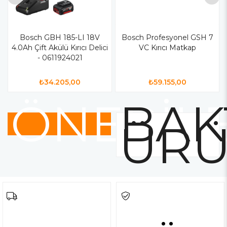
Bosch GBH 185-LI 18V
Bosch Profesyonel GSH 7
4.0Ah Çift Akülü Kırıcı Delici
VC Kırıcı Matkap
- 0611924021
₺34.205,00
₺59.155,00
ÖNERİL
BAK
ÜRÜ