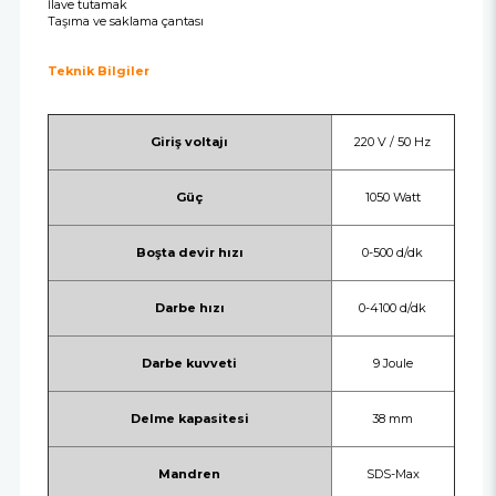
İlave tutamak
Taşıma ve saklama çantası
Teknik Bilgiler
Giriş voltajı
220 V / 50 Hz
Güç
1050 Watt
Boşta devir hızı
0-500 d/dk
Darbe hızı
0-4100 d/dk
Darbe kuvveti
9 Joule
Delme kapasitesi
38 mm
Mandren
SDS-Max