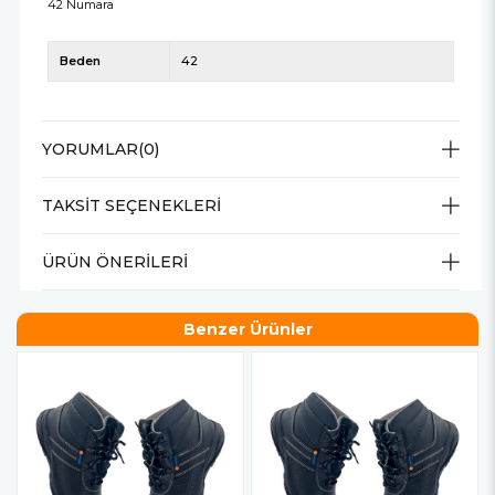
42 Numara
Beden
42
YORUMLAR
(0)
TAKSIT SEÇENEKLERI
ÜRÜN ÖNERILERI
Benzer Ürünler