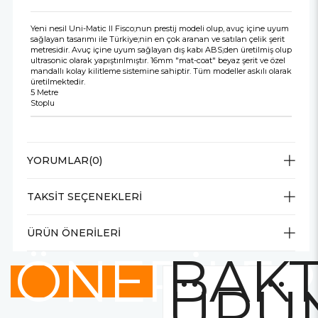
Yeni nesil Uni-Matic II Fisco;nun prestij modeli olup, avuç içine uyum
sağlayan tasarımı ile Türkiye;nin en çok aranan ve satılan çelik şerit
metresidir. Avuç içine uyum sağlayan dış kabı ABS;den üretilmiş olup
ultrasonic olarak yapıştırılmıştır. 16mm "mat-coat" beyaz şerit ve özel
mandallı kolay kilitleme sistemine sahiptir. Tüm modeller askılı olarak
üretilmektedir.
5 Metre
Stoplu
YORUMLAR
(0)
TAKSIT SEÇENEKLERI
ÜRÜN ÖNERILERI
ÖNERİLER
BAKT
ÜRÜ