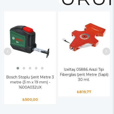
İzeltaş 05886 Arazi Tipi
Fiberglas Şerit Metre (Saplı)
Bosch Stoplu Şerit Metre 3
30 mt.
metre (3 m x 19 mm) -
1600A032UX
₺819,77
₺500,00