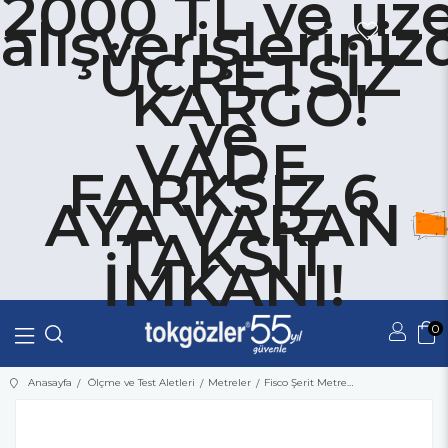
2000 TL ve üze
alışverişleriniz
ÜCRETSİZ
KARGO!
ve
VADE
FARKSIZ 6
AYA VARAN
TAKSİT
İMKANI!
0
Üye Girişi
Üye Ol
Anasayfa
Ölçme ve Test Aletleri
Metreler
Fisco Şerit Metre 5 Metre