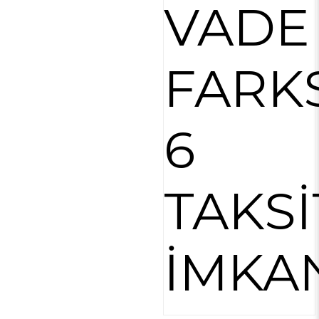
VADE
FARK
6
TAKSİ
İMKA