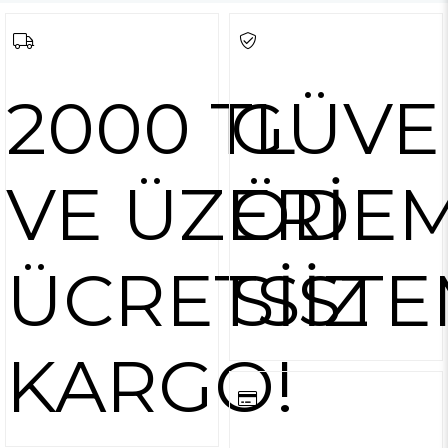
2000 TL
GÜVE
VE ÜZERİ
ÖDE
ÜCRETSİZ
SİSTE
KARGO!