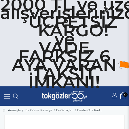
2000 TL ve üze
alışverişlerini
ÜCRETSİZ
KARGO!
ve
VADE
FARKSIZ 6
AYA VARAN
TAKSİT
İMKANI!
0
Üye Girişi
Üye Ol
Anasayfa
Ev, Ofis ve Kırtasiye
Ev Gereçleri
Freshe Oda Parfümü Yedeği Rose Garden 260 ml