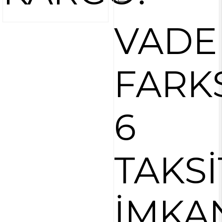
VADE
FARK
6
TAKSİ
İMKA