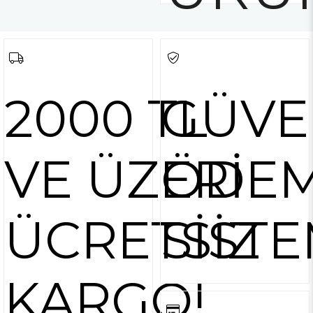
2000 TL
GÜVE
VE ÜZERİ
ÖDE
ÜCRETSİZ
SİSTE
KARGO!