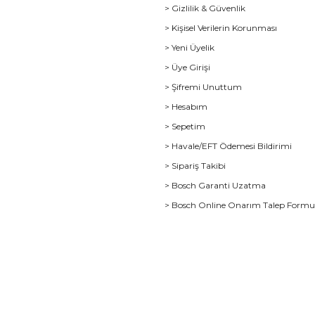
> Gizlilik & Güvenlik
> Kişisel Verilerin Korunması
> Yeni Üyelik
> Üye Girişi
> Şifremi Unuttum
> Hesabım
> Sepetim
> Havale/EFT Ödemesi Bildirimi
> Sipariş Takibi
> Bosch Garanti Uzatma
> Bosch Online Onarım Talep Form