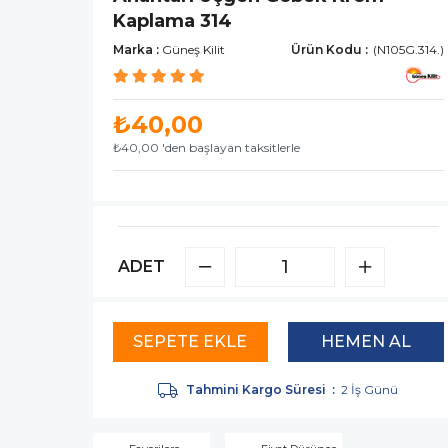
Kaplama 314
Marka
:
Güneş Kilit
(N105G.314.)
₺40,00
₺40,00
'den başlayan taksitlerle
ADET
Tahmini Kargo Süresi
:
2 İş Günü