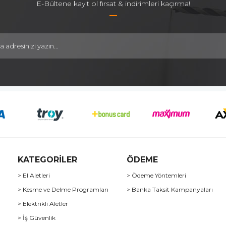
E-Bültene kayıt ol fırsat & indirimleri kaçırma!
KATEGORİLER
ÖDEME
> El Aletleri
> Ödeme Yöntemleri
> Kesme ve Delme Programları
> Banka Taksit Kampanyaları
> Elektrikli Aletler
> İş Güvenlik