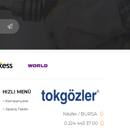
HIZLI MENÜ
> Kampanyalar
> Sipariş Takibi
Nilüfer / BURSA
0 224 443 37 00