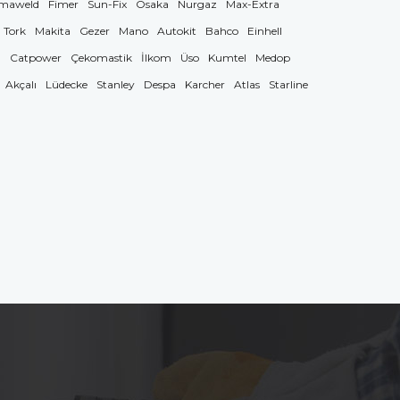
maweld
Fimer
Sun-Fix
Osaka
Nurgaz
Max-Extra
Tork
Makita
Gezer
Mano
Autokit
Bahco
Einhell
g
Catpower
Çekomastik
İlkom
Üso
Kumtel
Medop
Akçalı
Lüdecke
Stanley
Despa
Karcher
Atlas
Starline