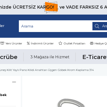
inizde
ÜCRETSİZ KARGO!
ve
VADE FARKSIZ 6 
ler
Yeni Ürünler
İndirimli Ürünler
Outlet Fırsatları
Hediye Çe
ecrübe
E-Ticare
3 Mağaza ile Hizmet
neş Kilit Yaylı Pano Kilidi Anahtarı Üçgen Göbek Krom Kaplama 314
öbek