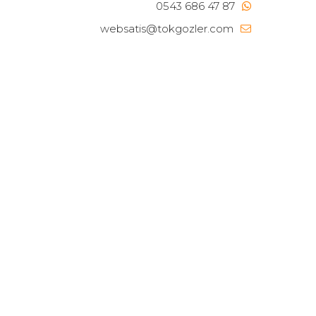
0543 686 47 87
websatis@tokgozler.com