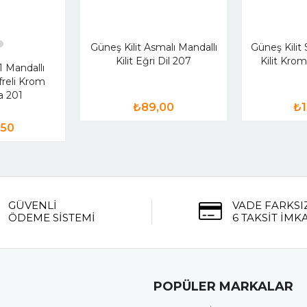
Güneş Kilit Asmalı Mandallı
Güneş Kilit S
Kilit Eğri Dil 207
Kilit Kro
1 Mandallı
ifreli Krom
a 201
₺89,00
₺1
,50
GÜVENLİ
VADE FARKSI
ÖDEME SİSTEMİ
6 TAKSİT İMK
POPÜLER MARKALAR