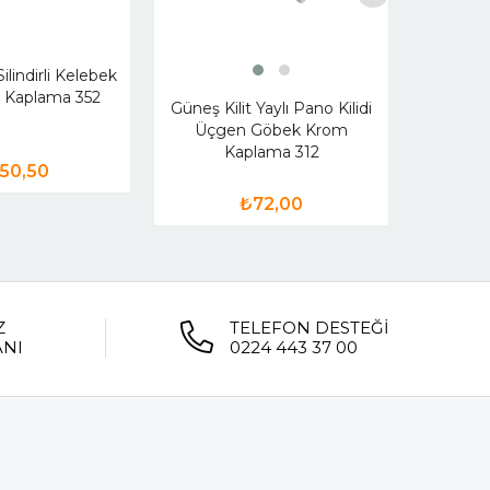
ilindirli Kelebek
Güneş Ki
m Kaplama 352
Anahta
Güneş Kilit Yaylı Pano Kilidi
Üçgen Göbek Krom
Kaplama 312
50,50
₺72,00
Z
TELEFON DESTEĞİ
ANI
0224 443 37 00