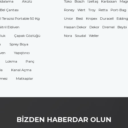
idalama
Akülü
Toko
Bosch
İzeltaş
Karbosan
Mag
 Bel Çantası
Roney
Wert
Troy
Retta
Port-Bag
El Terazisi Portable 50 Kg
Unior
Best
Knipex
Duracell
Eddin
Nitril Eldiven
Hassan Dekor
Dekor
Dremel
Beybi
luk
Çapak Gözlüğü
Nora
Soudal
Weller
n
Sprey Boya
ven
Yapıştırıcı
Lokma
Panç
da
Kanal Açma
omesi
Matkaplar
BİZDEN HABERDAR OLUN