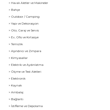
> Havalı Aletler ve Makineler
> Bahçe
> Outdoor / Camping
> Yapı ve Dekorasyon
> Oto, Garaj ve Servis
> Ev, Ofis ve Kırtasiye
> Temizlik
> Aşındırıcı ve Zımpara
> Kimyasallar
> Elektrik ve Aydınlatma
u
> Ölçme ve Test Aletleri
> Elektronik
> Kaynak
> Ambalaj
> Bağlantı
> İstifleme ve Depolama