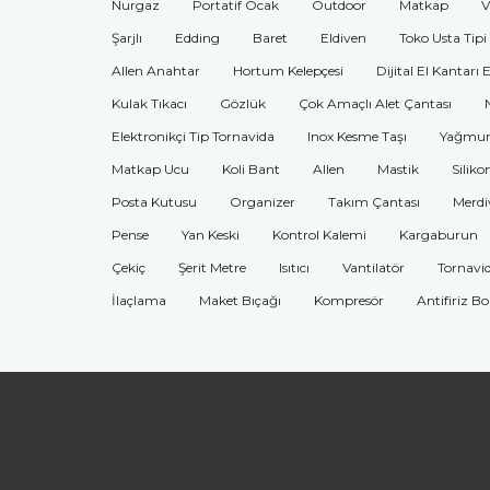
Nurgaz
Portatif Ocak
Outdoor
Matkap
V
Şarjlı
Edding
Baret
Eldiven
Toko Usta Tipi
Allen Anahtar
Hortum Kelepçesi
Dijital El Kantarı 
Kulak Tıkacı
Gözlük
Çok Amaçlı Alet Çantası
Elektronikçi Tip Tornavida
Inox Kesme Taşı
Yağmur
Matkap Ucu
Koli Bant
Allen
Mastik
Siliko
Posta Kutusu
Organizer
Takım Çantası
Merdi
Pense
Yan Keski
Kontrol Kalemi
Kargaburun
Çekiç
Şerit Metre
Isıtıcı
Vantilatör
Tornavi
İlaçlama
Maket Bıçağı
Kompresör
Antifiriz B