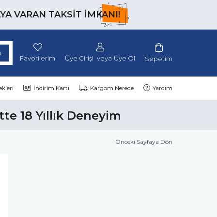
AYA VARAN TAKSİT İMKANI!
Favorilerim
Üye Girişi
Üye Ol
Sepetim
kleri
İndirim Kartı
Kargom Nerede
Yardım
tte 18 Yıllık Deneyim
Önceki Sayfaya Dön