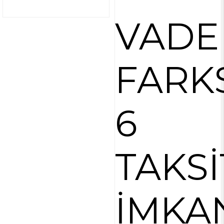
VADE
FARK
6
TAKSİ
İMKA