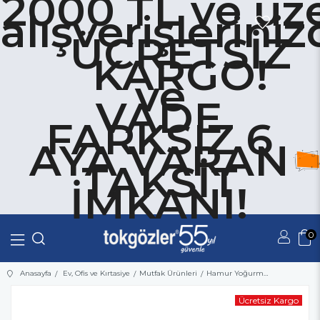
2000 TL ve üze
alışverişlerini
ÜCRETSİZ
KARGO!
ve
VADE
FARKSIZ 6
AYA VARAN
TAKSİT
İMKANI!
0
Üye Girişi
Üye Ol
Anasayfa
Ev, Ofis ve Kırtasiye
Mutfak Ürünleri
Hamur Yoğurma Makinesi 35 Kg 220 Volt
Ücretsiz Kargo