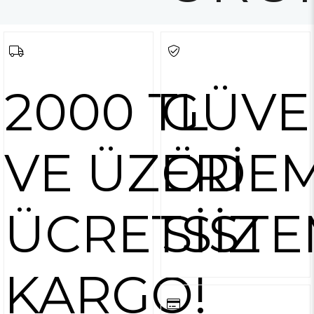
2000 TL
GÜVE
VE ÜZERİ
ÖDE
ÜCRETSİZ
SİSTE
KARGO!