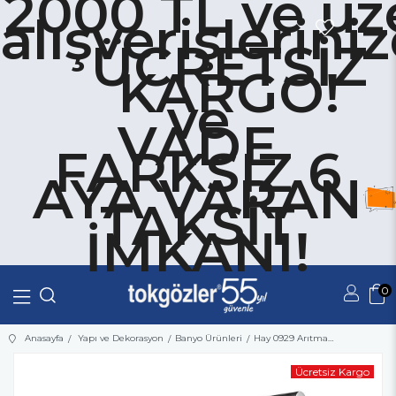
2000 TL ve üz
alışverişlerini
ÜCRETSİZ
KARGO!
ve
VADE
FARKSIZ 6
AYA VARAN
TAKSİT
İMKANI!
0
Üye Girişi
Üye Ol
Anasayfa
Yapı ve Dekorasyon
Banyo Ürünleri
Hay 0929 Arıtma Serisi Evye Bataryası
Ücretsiz Kargo