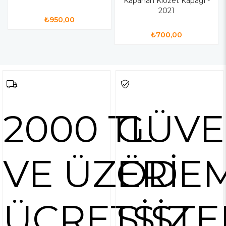
Kapanan Klozet Kapağı -
2021
₺950,00
₺700,00
2000 TL
GÜVE
VE ÜZERİ
ÖDE
ÜCRETSİZ
SİSTE