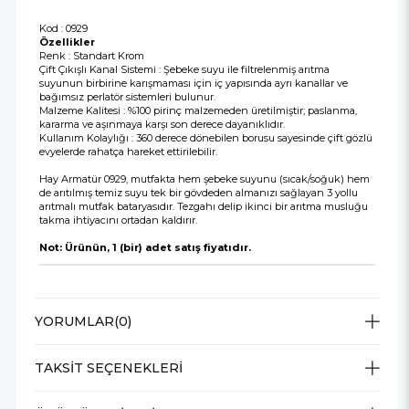
Kod : 0929
Özellikler
Renk : Standart Krom
Çift Çıkışlı Kanal Sistemi : Şebeke suyu ile filtrelenmiş arıtma
suyunun birbirine karışmaması için iç yapısında ayrı kanallar ve
bağımsız perlatör sistemleri bulunur.
Malzeme Kalitesi : %100 pirinç malzemeden üretilmiştir; paslanma,
kararma ve aşınmaya karşı son derece dayanıklıdır.
Kullanım Kolaylığı : 360 derece dönebilen borusu sayesinde çift gözlü
evyelerde rahatça hareket ettirilebilir.
Hay Armatür 0929, mutfakta hem şebeke suyunu (sıcak/soğuk) hem
de arıtılmış temiz suyu tek bir gövdeden almanızı sağlayan 3 yollu
arıtmalı mutfak bataryasıdır. Tezgahı delip ikinci bir arıtma musluğu
takma ihtiyacını ortadan kaldırır.
Not: Ürünün, 1 (bir) adet satış fiyatıdır.
YORUMLAR
(0)
TAKSIT SEÇENEKLERI