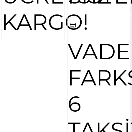
KARGO!
VADE
FARK
6
TAKSİ