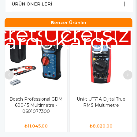
ÜRÜN ÖNERILERI
Benzer Ürünler
retsiz
Ücretsiz
Kargo
Kargo
Bosch Professional GDM
Uni-t UT71A Dijital True
600-15 Multimetre -
RMS Multimetre
0601077300
₺11.045,00
₺8.020,00