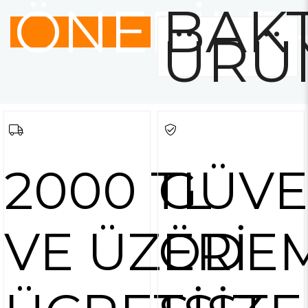
ÖNERİLE
BAKT
ÜRÜ
2000 TL
GÜVE
VE ÜZERİ
ÖDE