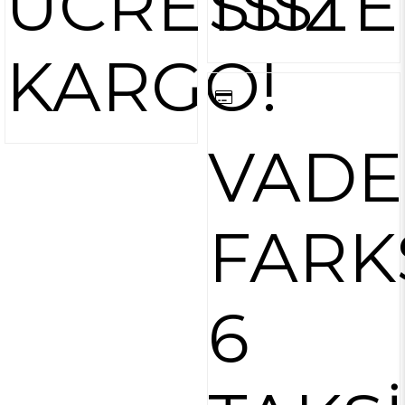
ÜCRETSİZ
SİSTE
KARGO!
VADE
FARK
6