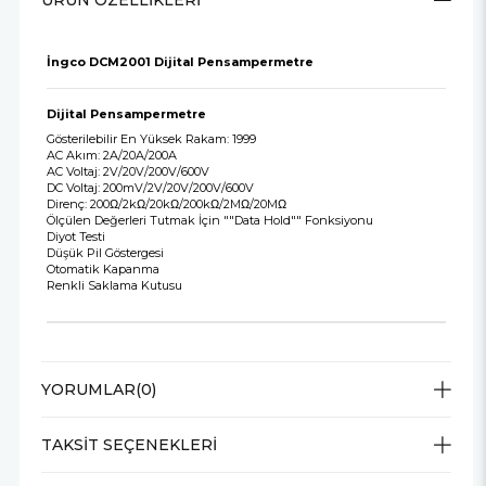
ÜRÜN ÖZELLIKLERI
İngco DCM2001 Dijital Pensampermetre
Dijital Pensampermetre
Gösterilebilir En Yüksek Rakam: 1999
AC Akım: 2A/20A/200A
AC Voltaj: 2V/20V/200V/600V
DC Voltaj: 200mV/2V/20V/200V/600V
Direnç: 200Ω/2kΩ/20kΩ/200kΩ/2MΩ/20MΩ
Ölçülen Değerleri Tutmak İçin ""Data Hold"" Fonksiyonu
Diyot Testi
Düşük Pil Göstergesi
Otomatik Kapanma
Renkli Saklama Kutusu
YORUMLAR
(0)
TAKSIT SEÇENEKLERI