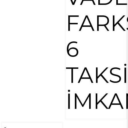
FARK
6
TAKS
İMKA