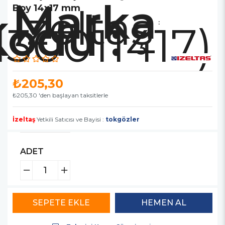
Marka
İzeltaş
Boy 14x17 mm
130011417)
:
₺205,30
₺205,30
'den başlayan taksitlerle
İzeltaş
Yetkili Satıcısı ve Bayisi :
tokgözler
ADET