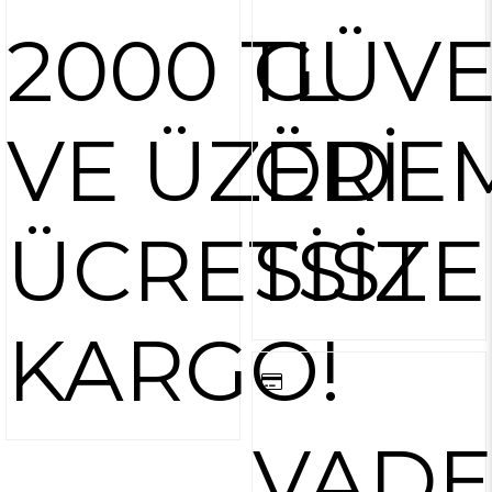
2000 TL
GÜVE
VE ÜZERİ
ÖDE
ÜCRETSİZ
SİST
KARGO!
VAD