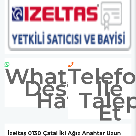
Whatsapp
Telef
Destek
İle
Hattı
Tale
Et
İzeltaş 0130 Çatal İki Ağız Anahtar Uzun