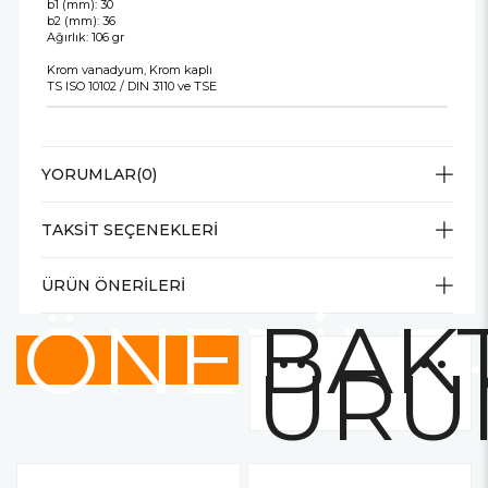
b1 (mm): 30
b2 (mm): 36
Ağırlık: 106 gr
Krom vanadyum, Krom kaplı
TS ISO 10102 / DIN 3110 ve TSE
YORUMLAR
(0)
TAKSIT SEÇENEKLERI
ÜRÜN ÖNERILERI
ÖNERİLE
BAKT
ÜRÜ