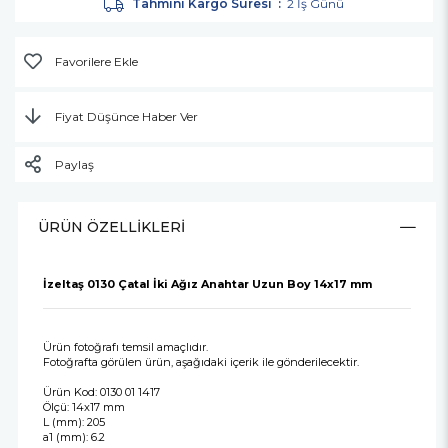
Tahmini Kargo Süresi
:
2 İş Günü
Favorilere Ekle
Fiyat Düşünce Haber Ver
Paylaş
ÜRÜN ÖZELLIKLERI
İzeltaş 0130 Çatal İki Ağız Anahtar Uzun Boy 14x17 mm
Ürün fotoğrafı temsil amaçlıdır.
Fotoğrafta görülen ürün, aşağıdaki içerik ile gönderilecektir.
Ürün Kod: 0130 01 1417
Ölçü: 14x17 mm
L (mm): 205
a1 (mm): 6.2