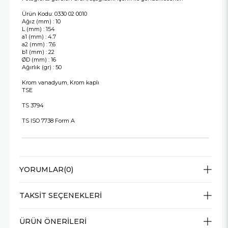
Ürün Kodu: 0330 02 0010
Ağız (mm) : 10
L (mm) : 154
a1 (mm) : 4.7
a2 (mm) : 7,6
b1 (mm) : 22
ØD (mm) : 16
Ağırlık (gr) : 50
Krom vanadyum, Krom kaplı
TSE
TS 3794
TS ISO 7738 Form A
YORUMLAR
(0)
TAKSIT SEÇENEKLERI
ÜRÜN ÖNERILERI