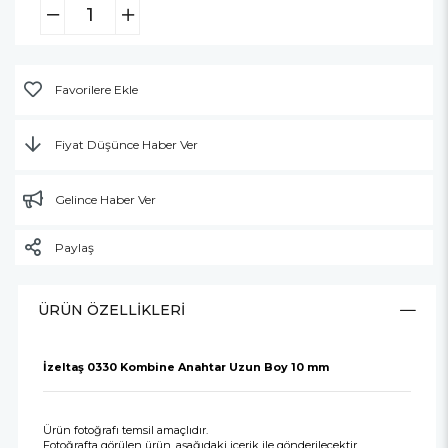
Favorilere Ekle
Fiyat Düşünce Haber Ver
Gelince Haber Ver
Paylaş
ÜRÜN ÖZELLIKLERI
İzeltaş 0330 Kombine Anahtar Uzun Boy 10 mm
Ürün fotoğrafı temsil amaçlıdır.
Fotoğrafta görülen ürün, aşağıdaki içerik ile gönderilecektir.