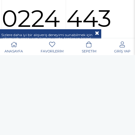
0224 443
37 00
Sizlere daha iyi bir alışveriş deneyimi sunabilmek için
sitemizde çerez uygulaması vardır, toplanan kişisel
verileriniz
KVKK & GİZLİLİK VE GÜVENLİK
açıklamamızda belirtilen amaçlar ve yöntemlerle
mevzuatına uygun olarak kullanılacaktır.
ANASAYFA
FAVORİLERİM
SEPETİM
GİRİŞ YAP
POPÜLER ARAMALAR
Nurgaz
Portatif Ocak
Outdoor
Matkap
Vidalama
Akülü
Şarjlı
Edding
Baret
Eldiven
Toko Usta Tipi Bel Çantası
Allen Anahtar
Hortum Kelepçesi
Dijital El Kantarı El Terazisi Portable 50 Kg
Kulak Tıkacı
Gözlük
Çok Amaçlı Alet Çantası