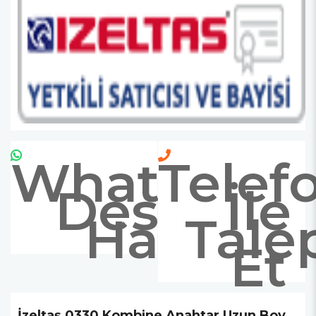
Whatsapp
Telef
Destek
İle
Hattı
Tale
Et
İzeltaş 0330 Kombine Anahtar Uzun Boy