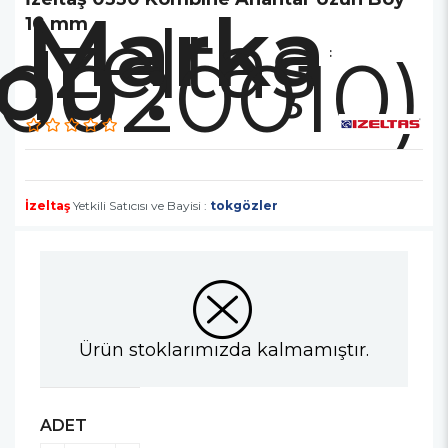
Marka
İzeltaş
10 mm
30020010)
:
İzeltaş
Yetkili Satıcısı ve Bayisi :
tokgözler
Ürün stoklarımızda kalmamıştır.
ADET