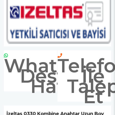
Whatsapp
Telef
Destek
İle
Hattı
Tale
Et
İzeltaş 0330 Kombine Anahtar Uzun Boy