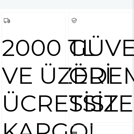
2000 TL
GÜVE
VE ÜZERİ
ÖDE
ÜCRETSİZ
SİST
KARGO!