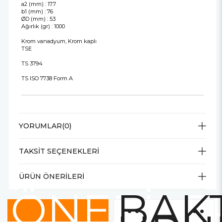
a2 (mm) : 17.7
b1 (mm) : 76
ØD (mm) : 53
Ağırlık (gr) : 1000
Krom vanadyum, Krom kaplı
TSE
TS 3794
TS ISO 7738 Form A
YORUMLAR
(0)
TAKSIT SEÇENEKLERI
ÜRÜN ÖNERILERI
ÖNERİLE
BAKT