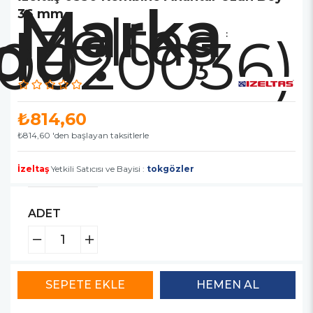
Marka
İzeltaş
36 mm
30020036)
:
₺814,60
₺814,60
'den başlayan taksitlerle
İzeltaş
Yetkili Satıcısı ve Bayisi :
tokgözler
ADET