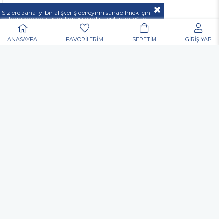
37 00
Sizlere daha iyi bir alışveriş deneyimi sunabilmek için
sitemizde çerez uygulaması vardır, toplanan kişisel
verileriniz
KVKK & GİZLİLİK VE GÜVENLİK
açıklamamızda belirtilen amaçlar ve yöntemlerle
mevzuatına uygun olarak kullanılacaktır.
ANASAYFA
FAVORİLERİM
SEPETİM
GİRİŞ YAP
POPÜLER ARAMALAR
Nurgaz
Portatif Ocak
Outdoor
Matkap
Vidalama
Akülü
Şarjlı
Edding
Baret
Eldiven
Toko Usta Tipi Bel Çantası
Allen Anahtar
Hortum Kelepçesi
Dijital El Kantarı El Terazisi Portable 50 Kg
Kulak Tıkacı
Gözlük
Çok Amaçlı Alet Çantası
Nitril Eldiven
Elektronikçi Tip Tornavida
Inox Kesme Taşı
Yağmurluk
Çapak Gözlüğü
Matkap Ucu
Koli Bant
Allen
Mastik
Silikon
Sprey Boya
Posta Kutusu
Organizer
Takım Çantası
Merdiven
Yapıştırıcı