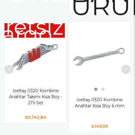
ÜRÜ
retsiz
argo
İzeltaş 0320 Kombine
Anahtar Takımı Kısa Boy -
İzeltaş 0320 Kombine
21'li Set
Anahtar Kısa Boy 6 mm
₺5.742,84
₺149,59