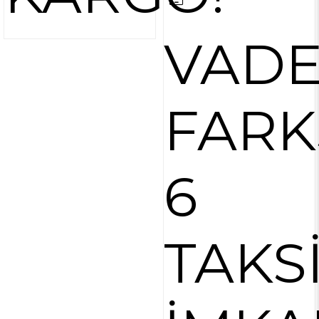
VAD
FARK
6
TAKS