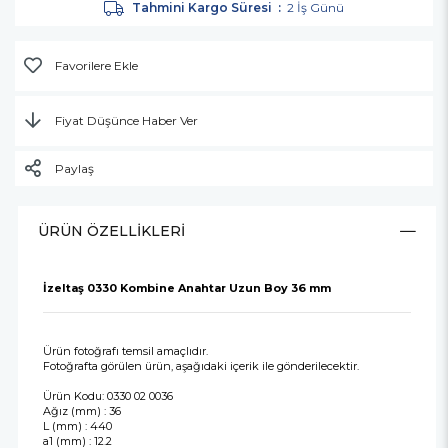
Tahmini Kargo Süresi
:
2 İş Günü
Favorilere Ekle
Fiyat Düşünce Haber Ver
Paylaş
ÜRÜN ÖZELLIKLERI
İzeltaş 0330 Kombine Anahtar Uzun Boy 36 mm
Ürün fotoğrafı temsil amaçlıdır.
Fotoğrafta görülen ürün, aşağıdaki içerik ile gönderilecektir.
Ürün Kodu: 0330 02 0036
Ağız (mm) : 36
L (mm) : 440
a1 (mm) : 12.2