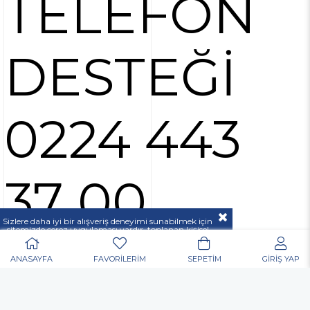
TELEFON
DESTEĞİ
0224 443
37 00
Sizlere daha iyi bir alışveriş deneyimi sunabilmek için
sitemizde çerez uygulaması vardır, toplanan kişisel
verileriniz
KVKK & GİZLİLİK VE GÜVENLİK
açıklamamızda belirtilen amaçlar ve yöntemlerle
mevzuatına uygun olarak kullanılacaktır.
ANASAYFA
FAVORİLERİM
SEPETİM
GİRİŞ YAP
POPÜLER ARAMALAR
Nurgaz
Portatif Ocak
Outdoor
Matkap