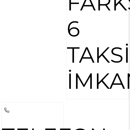
FARK
6
TAKS
İMKA