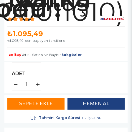
İzeltaş
00011010)
₺1.095,49
₺1.095,49
'den başlayan taksitlerle
İzeltaş
Yetkili Satıcısı ve Bayisi :
tokgözler
ADET
Tahmini Kargo Süresi
:
2 İş Günü