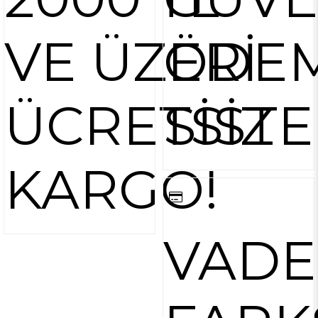
VE ÜZERİ
ÖDE
ÜCRETSİZ
SİST
KARGO!
VADE