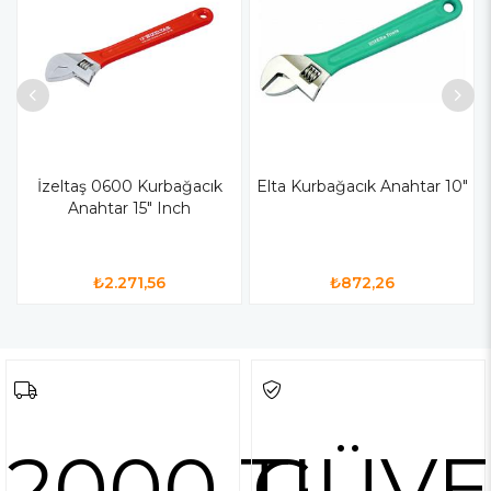
İzeltaş 0600 Kurbağacık
Elta Kurbağacık Anahtar 10"
Anahtar 15" Inch
₺2.271,56
₺872,26
2000 TL
GÜVE