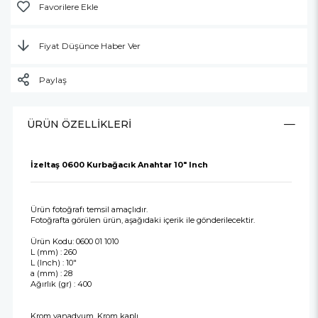
Favorilere Ekle
Fiyat Düşünce Haber Ver
Paylaş
ÜRÜN ÖZELLIKLERI
İzeltaş 0600 Kurbağacık Anahtar 10" Inch
Ürün fotoğrafı temsil amaçlıdır.
Fotoğrafta görülen ürün, aşağıdaki içerik ile gönderilecektir.
Ürün Kodu: 0600 01 1010
L (mm) : 260
L (Inch) : 10"
a (mm) : 28
Ağırlık (gr) : 400
Krom vanadyum, Krom kaplı