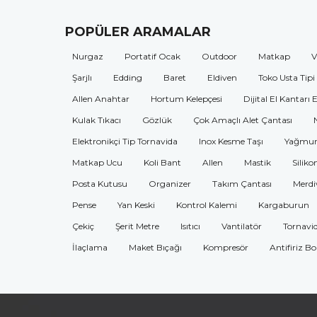
POPÜLER ARAMALAR
Nurgaz
Portatif Ocak
Outdoor
Matkap
V
Şarjlı
Edding
Baret
Eldiven
Toko Usta Tipi
Allen Anahtar
Hortum Kelepçesi
Dijital El Kantarı 
Kulak Tıkacı
Gözlük
Çok Amaçlı Alet Çantası
Elektronikçi Tip Tornavida
Inox Kesme Taşı
Yağmur
Matkap Ucu
Koli Bant
Allen
Mastik
Siliko
Posta Kutusu
Organizer
Takım Çantası
Merdi
Pense
Yan Keski
Kontrol Kalemi
Kargaburun
Çekiç
Şerit Metre
Isıtıcı
Vantilatör
Tornavi
İlaçlama
Maket Bıçağı
Kompresör
Antifiriz B