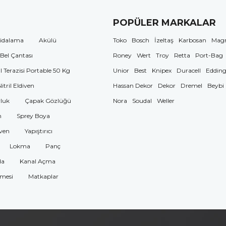
POPÜLER MARKALAR
idalama
Akülü
Toko
Bosch
İzeltaş
Karbosan
Mag
 Bel Çantası
Roney
Wert
Troy
Retta
Port-Bag
El Terazisi Portable 50 Kg
Unior
Best
Knipex
Duracell
Eddin
Nitril Eldiven
Hassan Dekor
Dekor
Dremel
Beybi
luk
Çapak Gözlüğü
Nora
Soudal
Weller
n
Sprey Boya
ven
Yapıştırıcı
Lokma
Panç
da
Kanal Açma
omesi
Matkaplar