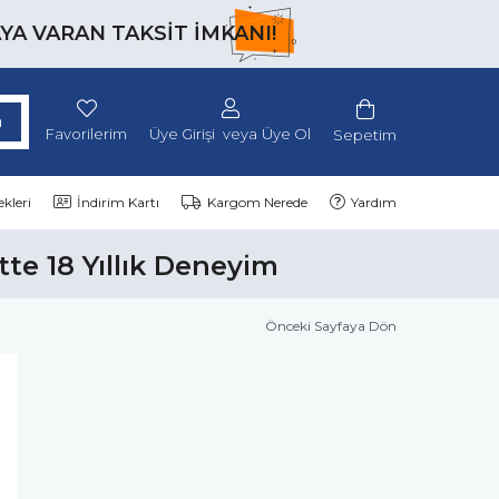
AYA VARAN TAKSİT İMKANI!
Favorilerim
Üye Girişi
Üye Ol
Sepetim
kleri
İndirim Kartı
Kargom Nerede
Yardım
tte 18 Yıllık Deneyim
Önceki Sayfaya Dön