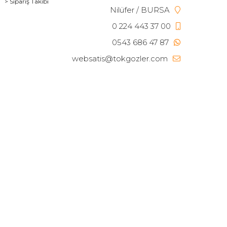
> Sipariş Takibi
Nilüfer / BURSA
0 224 443 37 00
0543 686 47 87
websatis@tokgozler.com