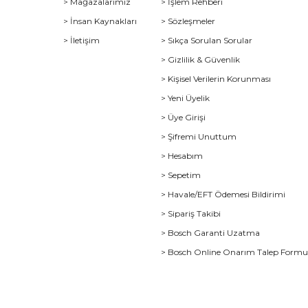
> Mağazalarımız
> İşlem Rehberi
> İnsan Kaynakları
> Sözleşmeler
> İletişim
> Sıkça Sorulan Sorular
> Gizlilik & Güvenlik
> Kişisel Verilerin Korunması
> Yeni Üyelik
> Üye Girişi
> Şifremi Unuttum
> Hesabım
> Sepetim
> Havale/EFT Ödemesi Bildirimi
> Sipariş Takibi
> Bosch Garanti Uzatma
> Bosch Online Onarım Talep Form