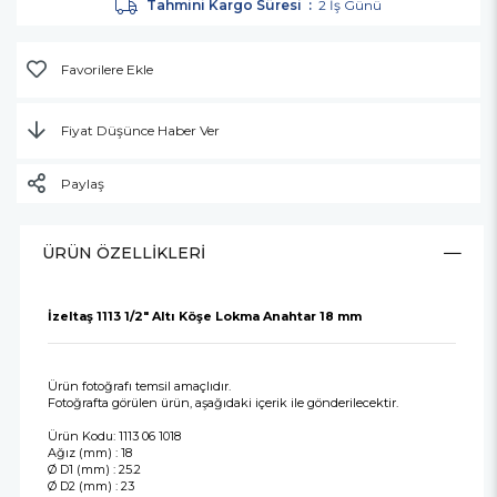
Tahmini Kargo Süresi
:
2 İş Günü
Favorilere Ekle
Fiyat Düşünce Haber Ver
Paylaş
ÜRÜN ÖZELLIKLERI
İzeltaş 1113 1/2" Altı Köşe Lokma Anahtar 18 mm
Ürün fotoğrafı temsil amaçlıdır.
Fotoğrafta görülen ürün, aşağıdaki içerik ile gönderilecektir.
Ürün Kodu: 1113 06 1018
Ağız (mm) : 18
Ø D1 (mm) : 25.2
Ø D2 (mm) : 23