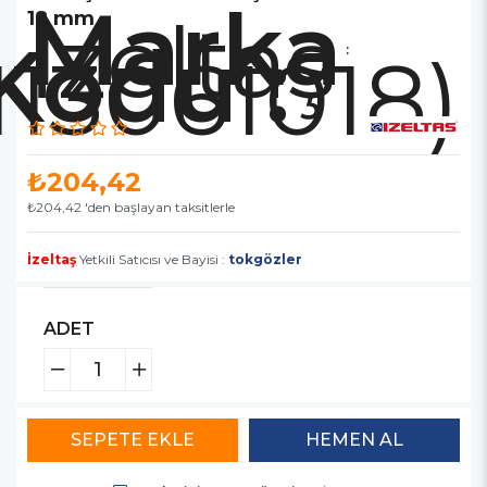
Marka
İzeltaş
18 mm
113061018)
:
₺204,42
₺204,42
'den başlayan taksitlerle
İzeltaş
Yetkili Satıcısı ve Bayisi :
tokgözler
ADET