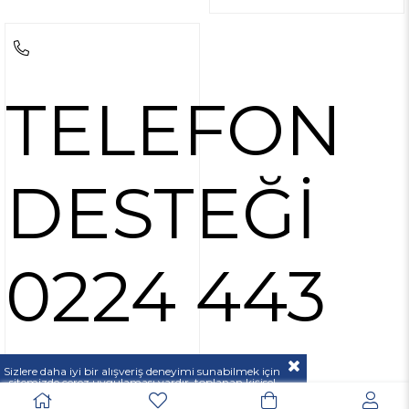
TELEFON
DESTEĞİ
0224 443
37 00
Sizlere daha iyi bir alışveriş deneyimi sunabilmek için
sitemizde çerez uygulaması vardır, toplanan kişisel
verileriniz
KVKK & GİZLİLİK VE GÜVENLİK
açıklamamızda belirtilen amaçlar ve yöntemlerle