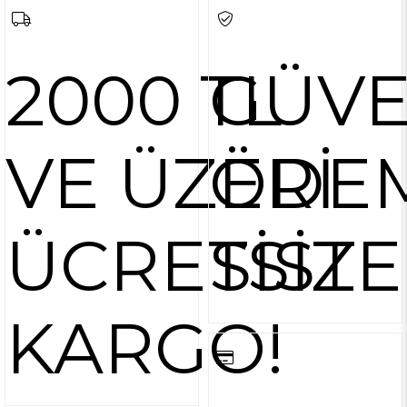
2000 TL
GÜVE
VE ÜZERİ
ÖDE
ÜCRETSİZ
SİST
KARGO!