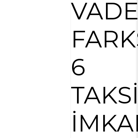
VAD
FARK
6
TAKS
İMKA