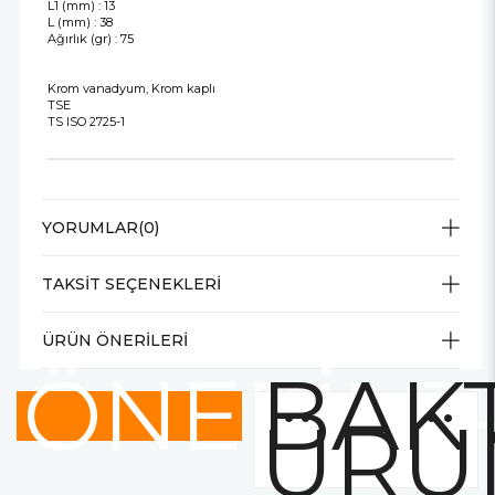
L1 (mm) : 13
L (mm) : 38
Ağırlık (gr) : 75
Krom vanadyum, Krom kaplı
TSE
TS ISO 2725-1
YORUMLAR
(0)
TAKSIT SEÇENEKLERI
ÜRÜN ÖNERILERI
ÖNERİLE
BAKT
ÜRÜ