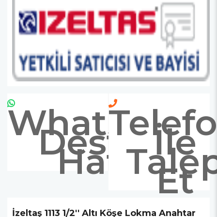
Whatsapp
Telef
Destek
İle
Hattı
Tale
Et
İzeltaş 1113 1/2'' Altı Köşe Lokma Anahtar