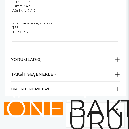
L1 (mm) : 17
L (mm) : 42
Ağırlık (gr) : 115
Krom vanadyum, Krom kaplı
TSE
TS ISO 2725-1
YORUMLAR
(0)
TAKSIT SEÇENEKLERI
ÜRÜN ÖNERILERI
ÖNERİLE
BAKT
ÜRÜ