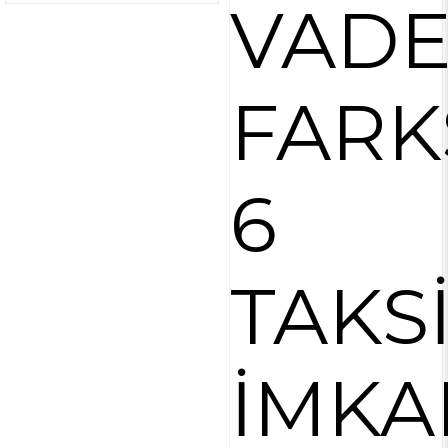
VAD
FARK
6
TAKS
İMKA