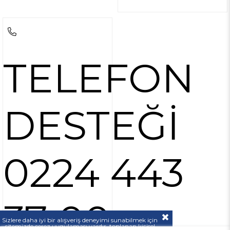
TELEFON
DESTEĞİ
0224 443
37 00
Sizlere daha iyi bir alışveriş deneyimi sunabilmek için
sitemizde çerez uygulaması vardır, toplanan kişisel