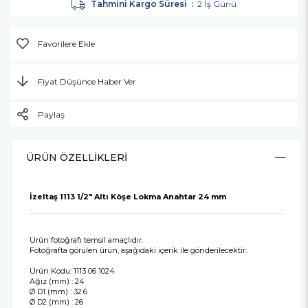
Tahmini Kargo Süresi
:
2 İş Günü
Favorilere Ekle
Fiyat Düşünce Haber Ver
Paylaş
ÜRÜN ÖZELLIKLERI
İzeltaş 1113 1/2" Altı Köşe Lokma Anahtar 24 mm
Ürün fotoğrafı temsil amaçlıdır.
Fotoğrafta görülen ürün, aşağıdaki içerik ile gönderilecektir.
Ürün Kodu: 1113 06 1024
Ağız (mm) : 24
Ø D1 (mm) : 32.6
Ø D2 (mm) : 26