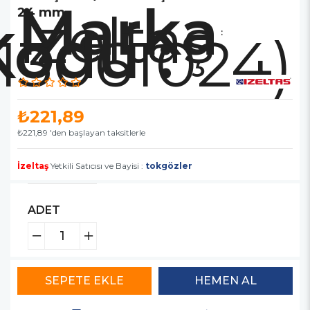
Marka
İzeltaş
24 mm
113061024)
:
₺221,89
₺221,89
'den başlayan taksitlerle
İzeltaş
Yetkili Satıcısı ve Bayisi :
tokgözler
ADET