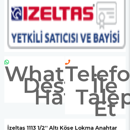
Whatsapp
Telef
Destek
İle
Hattı
Tale
Et
İzeltaş 1113 1/2'' Altı Köşe Lokma Anahtar