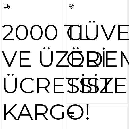
2000 TL
GÜVE
VE ÜZERİ
ÖDE
ÜCRETSİZ
SİST
KARGO!