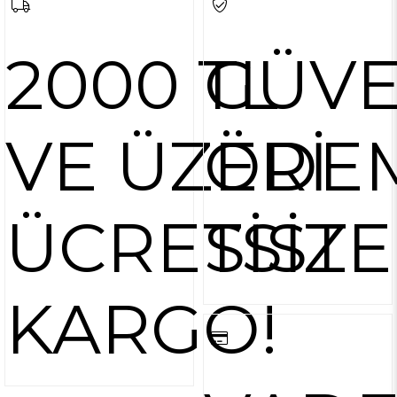
2000 TL
GÜVE
VE ÜZERİ
ÖDE
ÜCRETSİZ
SİST
KARGO!