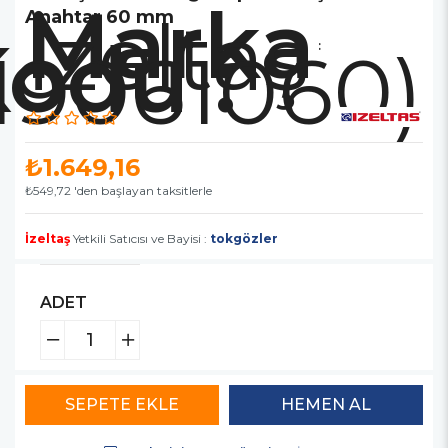
Marka
İzeltaş
Anahtar 60 mm
119061060)
:
₺1.649,16
₺549,72
'den başlayan taksitlerle
İzeltaş
Yetkili Satıcısı ve Bayisi :
tokgözler
ADET