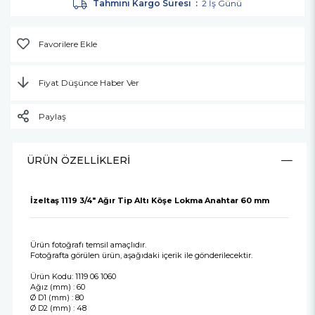
Tahmini Kargo Süresi
:
2 İş Günü
Favorilere Ekle
Fiyat Düşünce Haber Ver
Paylaş
ÜRÜN ÖZELLIKLERI
İzeltaş 1119 3/4" Ağır Tip Altı Köşe Lokma Anahtar 60 mm
Ürün fotoğrafı temsil amaçlıdır.
Fotoğrafta görülen ürün, aşağıdaki içerik ile gönderilecektir.
Ürün Kodu: 1119 06 1060
Ağız (mm) : 60
Ø D1 (mm) : 80
Ø D2 (mm) : 48