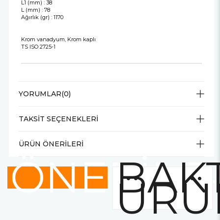
L1 (mm) : 38
L (mm) : 78
Ağırlık (gr) : 1170
Krom vanadyum, Krom kaplı
TS ISO 2725-1
YORUMLAR
(0)
TAKSIT SEÇENEKLERI
ÜRÜN ÖNERILERI
ÖNERİLE
BAKT
ÜRÜ