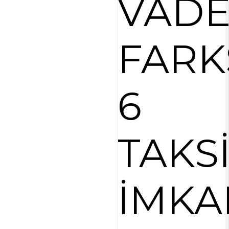
VAD
FARK
6
TAKS
İMKA