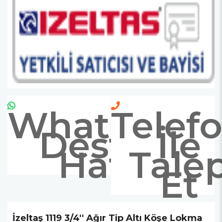
Whatsapp
Telef
Destek
İle
Hattı
Tale
Et
İzeltaş 1119 3/4'' Ağır Tip Altı Köşe Lokma