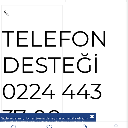
TELEFON
DESTEĞİ
0224 443
37 00
Sizlere daha iyi bir alışveriş deneyimi sunabilmek için
sitemizde çerez uygulaması vardır, toplanan kişisel
verileriniz
KVKK & GİZLİLİK VE GÜVENLİK