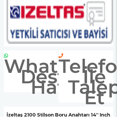
Whatsapp
Telef
Destek
İle
Hattı
Tale
Et
İzeltaş 2100 Stilson Boru Anahtarı 14'' Inch