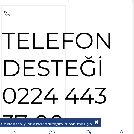
TELEFON
DESTEĞİ
0224 443
37 00
Sizlere daha iyi bir alışveriş deneyimi sunabilmek için
sitemizde çerez uygulaması vardır, toplanan kişisel
verileriniz
KVKK & GİZLİLİK VE GÜVENLİK