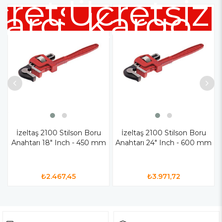
retsiz
Ücretsiz
Kargo
Kargo
İzeltaş 2100 Stilson Boru
İzeltaş 2100 Stilson Boru
Anahtarı 18" Inch - 450 mm
Anahtarı 24" Inch - 600 mm
₺2.467,45
₺3.971,72