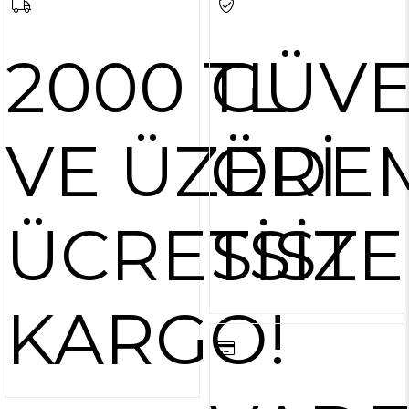
2000 TL
GÜVE
VE ÜZERİ
ÖDE
ÜCRETSİZ
SİST
KARGO!