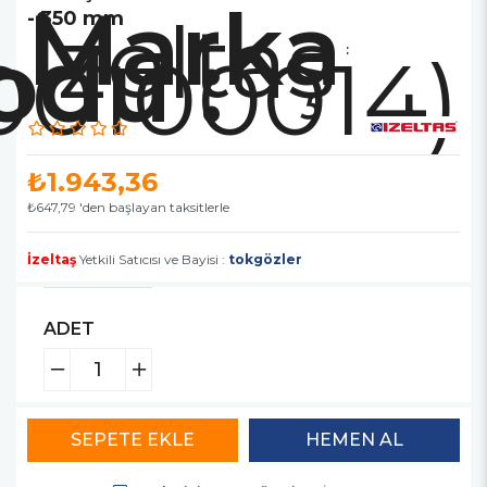
Marka
İzeltaş
- 350 mm
00100014)
:
₺1.943,36
₺647,79
'den başlayan taksitlerle
İzeltaş
Yetkili Satıcısı ve Bayisi :
tokgözler
ADET