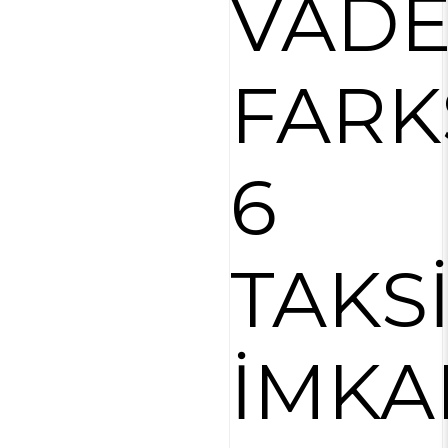
VAD
FARK
6
TAKS
İMKA