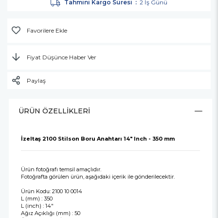
Tahmini Kargo Süresi
:
2 İş Günü
Favorilere Ekle
Fiyat Düşünce Haber Ver
Paylaş
ÜRÜN ÖZELLIKLERI
İzeltaş 2100 Stilson Boru Anahtarı 14" Inch - 350 mm
Ürün fotoğrafı temsil amaçlıdır.
Fotoğrafta görülen ürün, aşağıdaki içerik ile gönderilecektir.
Ürün Kodu: 2100 10 0014
L (mm) : 350
L (inch) : 14"
Ağız Açıklığı (mm) : 50