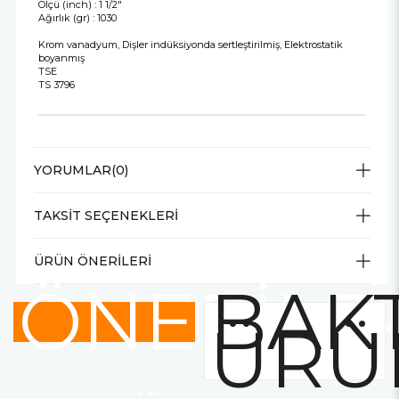
Ölçü (inch) : 1 1/2"
Ağırlık (gr) : 1030
Krom vanadyum, Dişler indüksiyonda sertleştirilmiş, Elektrostatik
boyanmış
TSE
TS 3796
YORUMLAR
(0)
TAKSIT SEÇENEKLERI
ÜRÜN ÖNERILERI
ÖNERİLE
BAKT
ÜRÜ