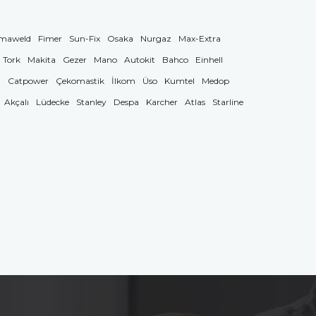
maweld
Fimer
Sun-Fix
Osaka
Nurgaz
Max-Extra
Tork
Makita
Gezer
Mano
Autokit
Bahco
Einhell
g
Catpower
Çekomastik
İlkom
Üso
Kumtel
Medop
Akçalı
Lüdecke
Stanley
Despa
Karcher
Atlas
Starline