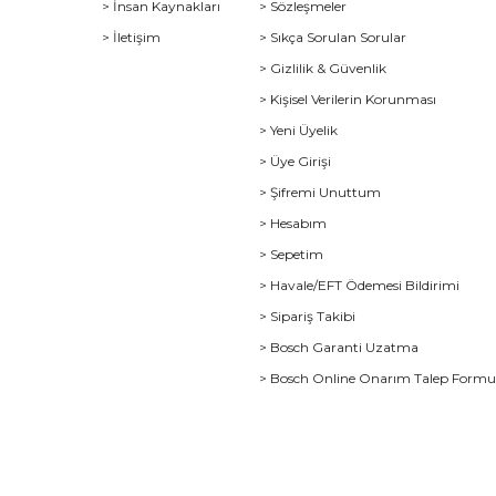
> İnsan Kaynakları
> Sözleşmeler
> İletişim
> Sıkça Sorulan Sorular
> Gizlilik & Güvenlik
> Kişisel Verilerin Korunması
> Yeni Üyelik
> Üye Girişi
> Şifremi Unuttum
> Hesabım
> Sepetim
> Havale/EFT Ödemesi Bildirimi
> Sipariş Takibi
> Bosch Garanti Uzatma
> Bosch Online Onarım Talep Form