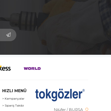
HIZLI MENÜ
> Kampanyalar
> Sipariş Takibi
Nilüfer / BURSA