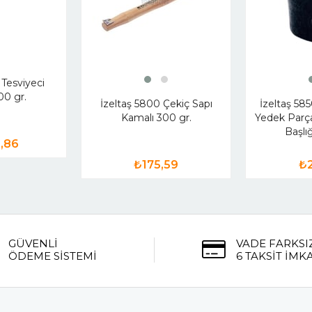
 Tesviyeci
00 gr.
İzeltaş 5800 Çekiç Sapı
İzeltaş 585
Kamalı 300 gr.
Yedek Parça
Başl
1,86
₺175,59
₺2
GÜVENLİ
VADE FARKSI
ÖDEME SİSTEMİ
6 TAKSİT İMK