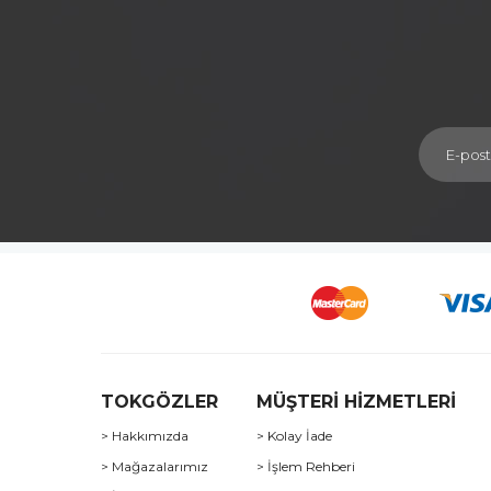
TOKGÖZLER
MÜŞTERİ HİZMETLERİ
> Hakkımızda
> Kolay İade
> Mağazalarımız
> İşlem Rehberi