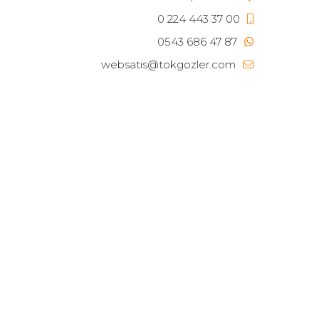
0 224 443 37 00
0543 686 47 87
websatis@tokgozler.com