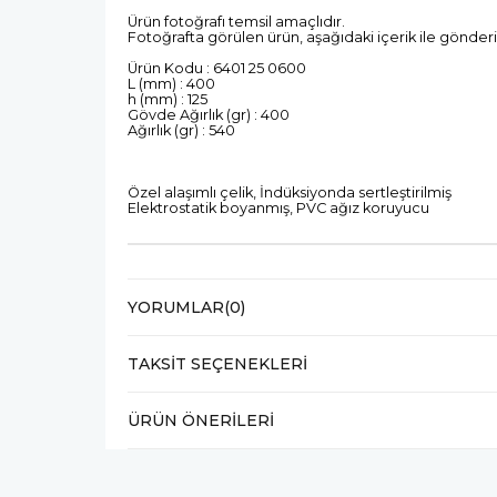
Ürün fotoğrafı temsil amaçlıdır.
Fotoğrafta görülen ürün, aşağıdaki içerik ile gönderi
Ürün Kodu : 6401 25 0600
L (mm) : 400
h (mm) : 125
Gövde Ağırlık (gr) : 400
Ağırlık (gr) : 540
Özel alaşımlı çelik, İndüksiyonda sertleştirilmiş
Elektrostatik boyanmış, PVC ağız koruyucu
YORUMLAR
(0)
TAKSIT SEÇENEKLERI
ÜRÜN ÖNERILERI