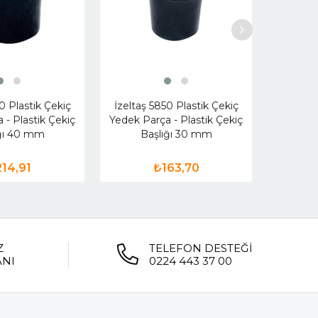
İzeltaş
Yedek Pa
0 Plastik Çekiç
İzeltaş 5850 Plastik Çekiç
B
 - Plastik Çekiç
Yedek Parça - Plastik Çekiç
ığı 40 mm
Başlığı 30 mm
14,91
₺163,70
Z
TELEFON DESTEĞİ
ANI
0224 443 37 00