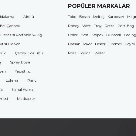
POPÜLER MARKALAR
idalama
Akülü
Toko
Bosch
İzeltaş
Karbosan
Mag
 Bel Çantası
Roney
Wert
Troy
Retta
Port-Bag
El Terazisi Portable 50 Kg
Unior
Best
Knipex
Duracell
Eddin
Nitril Eldiven
Hassan Dekor
Dekor
Dremel
Beybi
luk
Çapak Gözlüğü
Nora
Soudal
Weller
n
Sprey Boya
ven
Yapıştırıcı
Lokma
Panç
da
Kanal Açma
omesi
Matkaplar