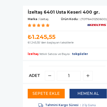
İzeltaş 6401 Usta Keseri 400 gr.
Marka
:
İzeltaş
(T0176401250600)
₺1.245,55
₺1.245,55
'den başlayan taksitlerle
İzeltaş
Yetkili Satıcısı ve Bayisi :
tokgözler
ADET
Tahmini Kargo Süresi
:
2 İş Günü