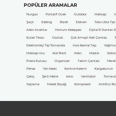
POPÜLER ARAMALAR
Nurgaz
Portatif Ocak
Outdoor
Matkap
V
Şarjlı
Edding
Baret
Eldiven
Toko Usta Tipi
Allen Anahtar
Hortum Kelepçesi
Dijital El Kantarı 
Kulak Tıkacı
Gözlük
Çok Amaçlı Alet Çantası
Elektronikçi Tip Tornavida
Inox Kesme Taşı
Yağmur
Matkap Ucu
Koli Bant
Allen
Mastik
Siliko
Posta Kutusu
Organizer
Takım Çantası
Merdi
Pense
Yan Keski
Kontrol Kalemi
Kargaburun
Çekiç
Şerit Metre
Isıtıcı
Vantilatör
Tornavi
İlaçlama
Maket Bıçağı
Kompresör
Antifiriz B