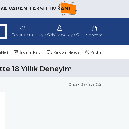
AYA VARAN TAKSİT İMKANI!
Favorilerim
Üye Girişi
Üye Ol
Sepetim
kleri
İndirim Kartı
Kargom Nerede
Yardım
tte 18 Yıllık Deneyim
Önceki Sayfaya Dön