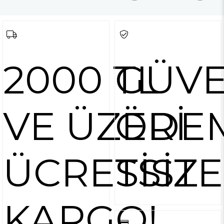
2000 TL
GÜVE
VE ÜZERİ
ÖDE
ÜCRETSİZ
SİST
KARGO!