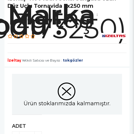
Marka
İzeltaş
Düz Uçlu Tornavida 3x250 mm
00173250)
:
İzeltaş
Yetkili Satıcısı ve Bayisi :
tokgözler
Ürün stoklarımızda kalmamıştır.
ADET