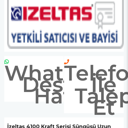
Whatsapp
Telef
Destek
İle
Hattı
Tale
Et
İzeltaş 4100 Kraft Serisi Süngüsü Uzun