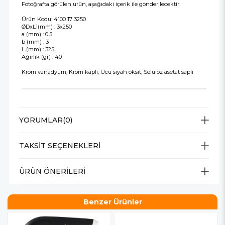
Fotoğrafta görülen ürün, aşağıdaki içerik ile gönderilecektir.
Ürün Kodu: 4100 17 3250
ØDxL1(mm) : 3x250
a (mm) : 0.5
b (mm) : 3
L (mm) : 325
Ağırlık (gr) : 40
Krom vanadyum, Krom kaplı, Ucu siyah oksit, Selüloz asetat saplı
YORUMLAR
(0)
TAKSIT SEÇENEKLERI
ÜRÜN ÖNERILERI
Benzer Ürünler