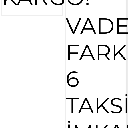
VAD
FARK
6
TAKS