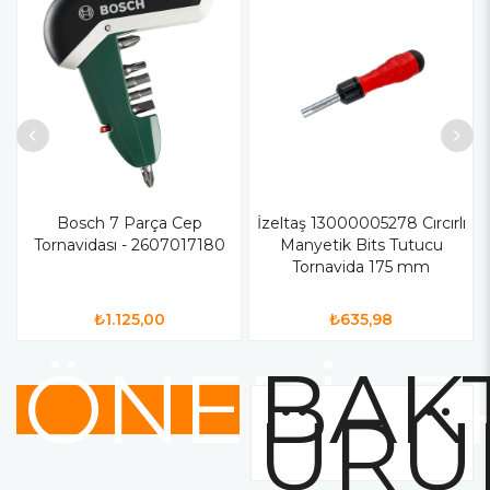
Bosch 7 Parça Cep
İzeltaş 13000005278 Cırcırlı
Tornavidası - 2607017180
Manyetik Bits Tutucu
Tornavida 175 mm
₺1.125,00
₺635,98
ÖNERİLE
BAKT
ÜRÜ