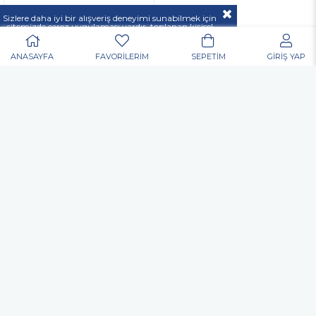
37 00
Sizlere daha iyi bir alışveriş deneyimi sunabilmek için
sitemizde çerez uygulaması vardır, toplanan kişisel
verileriniz
KVKK & GİZLİLİK VE GÜVENLİK
açıklamamızda belirtilen amaçlar ve yöntemlerle
mevzuatına uygun olarak kullanılacaktır.
ANASAYFA
FAVORİLERİM
SEPETİM
GİRİŞ YAP
POPÜLER ARAMALAR
Nurgaz
Portatif Ocak
Outdoor
Matkap
Vidalama
Akülü
Şarjlı
Edding
Baret
Eldiven
Toko Usta Tipi Bel Çantası
Allen Anahtar
Hortum Kelepçesi
Dijital El Kantarı El Terazisi Portable 50 Kg
Kulak Tıkacı
Gözlük
Çok Amaçlı Alet Çantası
Nitril Eldiven
Elektronikçi Tip Tornavida
Inox Kesme Taşı
Yağmurluk
Çapak Gözlüğü
Matkap Ucu
Koli Bant
Allen
Mastik
Silikon
Sprey Boya
Posta Kutusu
Organizer
Takım Çantası
Merdiven
Yapıştırıcı