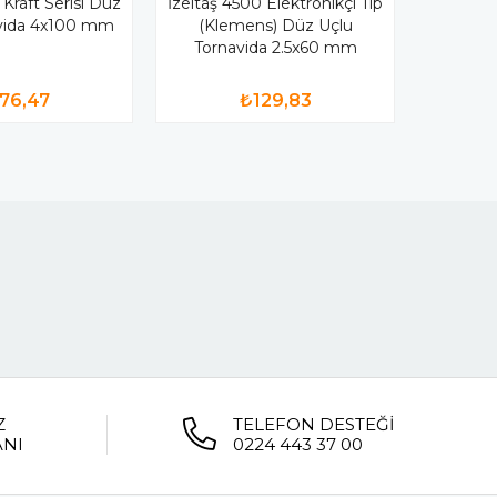
 Kraft Serisi Düz
İzeltaş 4500 Elektronikçi Tip
avida 4x100 mm
(Klemens) Düz Uçlu
Tornavida 2.5x60 mm
76,47
₺129,83
Z
TELEFON DESTEĞİ
ANI
0224 443 37 00