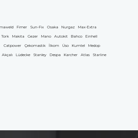
maweld
Fimer
Sun-Fix
Osaka
Nurgaz
Max-Extra
Tork
Makita
Gezer
Mano
Autokit
Bahco
Einhell
g
Catpower
Çekomastik
İlkom
Üso
Kumtel
Medop
Akçalı
Lüdecke
Stanley
Despa
Karcher
Atlas
Starline