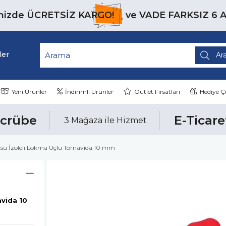
inizde
ÜCRETSİZ KARGO!
ve
VADE FARKSIZ 6 
ler
Yeni Ürünler
İndirimli Ürünler
Outlet Fırsatları
Hediye Çe
ecrübe
E-Ticare
3 Mağaza ile Hizmet
üsü İzoleli Lokma Uçlu Tornavida 10 mm
avida 10