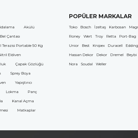
POPÜLER MARKALAR
idalama
Akülü
Toko
Bosch
İzeltaş
Karbosan
Mag
 Bel Çantası
Roney
Wert
Troy
Retta
Port-Bag
El Terazisi Portable 50 Kg
Unior
Best
Knipex
Duracell
Eddin
Nitril Eldiven
Hassan Dekor
Dekor
Dremel
Beybi
luk
Çapak Gözlüğü
Nora
Soudal
Weller
n
Sprey Boya
ven
Yapıştırıcı
Lokma
Panç
da
Kanal Açma
omesi
Matkaplar