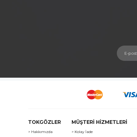
TOKGÖZLER
MÜŞTERİ HİZMETLERİ
> Hakkımızda
> Kolay İade