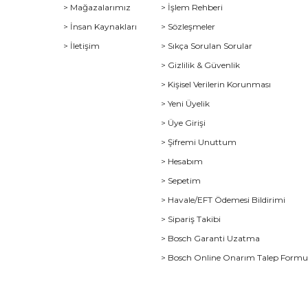
> Mağazalarımız
> İşlem Rehberi
> İnsan Kaynakları
> Sözleşmeler
> İletişim
> Sıkça Sorulan Sorular
> Gizlilik & Güvenlik
> Kişisel Verilerin Korunması
> Yeni Üyelik
> Üye Girişi
> Şifremi Unuttum
> Hesabım
> Sepetim
> Havale/EFT Ödemesi Bildirimi
> Sipariş Takibi
> Bosch Garanti Uzatma
> Bosch Online Onarım Talep Form