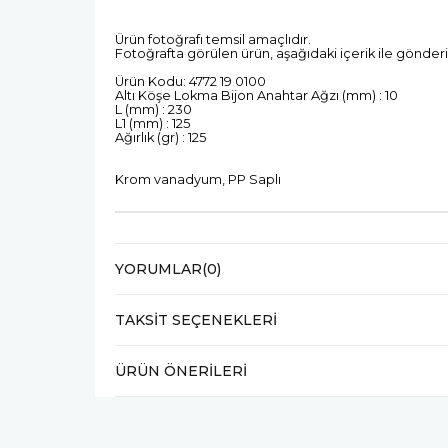
Ürün fotoğrafı temsil amaçlıdır.
Fotoğrafta görülen ürün, aşağıdaki içerik ile gönderi
Ürün Kodu: 4772 19 0100
Altı Köşe Lokma Bijon Anahtar Ağzı (mm) : 10
L (mm) : 230
L1 (mm) : 125
Ağırlık (gr) : 125
Krom vanadyum, PP Saplı
YORUMLAR
(0)
TAKSIT SEÇENEKLERI
ÜRÜN ÖNERILERI