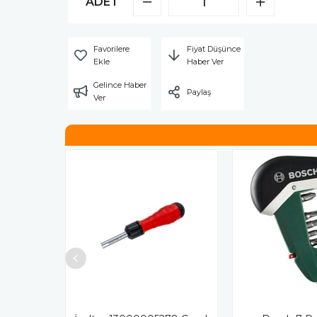
ADET
Favorilere
Fiyat Düşünce
Ekle
Haber Ver
Gelince Haber
Paylaş
Ver