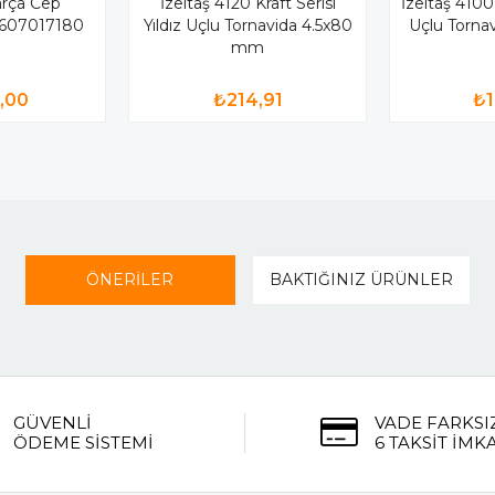
rça Cep
İzeltaş 4120 Kraft Serisi
İzeltaş 4100
 2607017180
Yıldız Uçlu Tornavida 4.5x80
Uçlu Torn
mm
5,00
₺214,91
₺1
ÖNERİLER
BAKTIĞINIZ ÜRÜNLER
GÜVENLİ
VADE FARKSI
ÖDEME SİSTEMİ
6 TAKSİT İMK