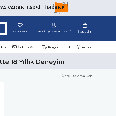
AYA VARAN TAKSİT İMKANI!
Favorilerim
Üye Girişi
Üye Ol
Sepetim
kleri
İndirim Kartı
Kargom Nerede
Yardım
tte 18 Yıllık Deneyim
Önceki Sayfaya Dön