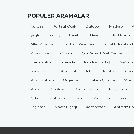
POPÜLER ARAMALAR
Nurgaz
Portatif Ocak
Outdoor
Matkap
V
Şarjlı
Edding
Baret
Eldiven
Toko Usta Tipi
Allen Anahtar
Hortum Kelepçesi
Dijital El Kantarı 
Kulak Tıkacı
Gözlük
Çok Amaçlı Alet Çantası
Elektronikçi Tip Tornavida
Inox Kesme Taşı
Yağmur
Matkap Ucu
Koli Bant
Allen
Mastik
Siliko
Posta Kutusu
Organizer
Takım Çantası
Merdi
Pense
Yan Keski
Kontrol Kalemi
Kargaburun
Çekiç
Şerit Metre
Isıtıcı
Vantilatör
Tornavi
İlaçlama
Maket Bıçağı
Kompresör
Antifiriz B