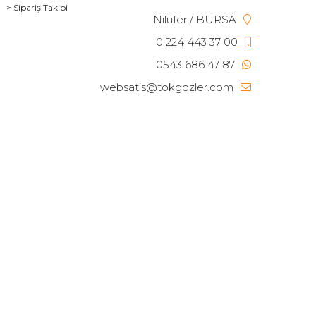
> Sipariş Takibi
Nilüfer / BURSA
0 224 443 37 00
0543 686 47 87
websatis@tokgozler.com