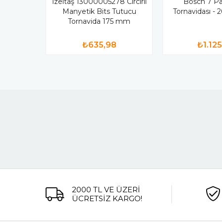
İzeltaş 13000005278 Cırcırlı
Bosch 7 Pa
Manyetik Bits Tutucu
Tornavidası -
Tornavida 175 mm
₺635,98
₺1.12
2000 TL VE ÜZERİ
ÜCRETSİZ KARGO!