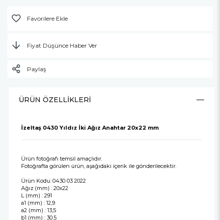
Favorilere Ekle
Fiyat Düşünce Haber Ver
Paylaş
ÜRÜN ÖZELLIKLERI
İzeltaş 0430 Yıldız İki Ağız Anahtar 20x22 mm
Ürün fotoğrafı temsil amaçlıdır.
Fotoğrafta görülen ürün, aşağıdaki içerik ile gönderilecektir.
Ürün Kodu: 0430 03 2022
Ağız (mm) : 20x22
L (mm) : 291
a1 (mm) : 12,9
a2 (mm) : 13,5
b1 (mm) : 30.5