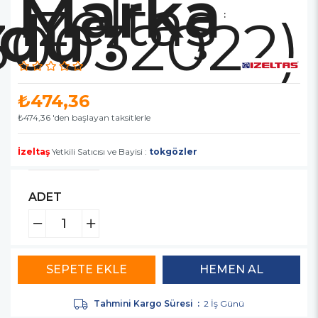
Marka
İzeltaş
30032022)
:
₺474,36
₺474,36
'den başlayan taksitlerle
İzeltaş
Yetkili Satıcısı ve Bayisi :
tokgözler
ADET
Tahmini Kargo Süresi
:
2 İş Günü