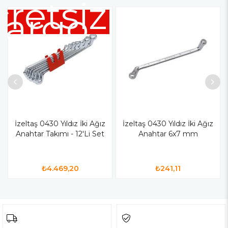
retsiz
Kargo
İzeltaş 0430 Yıldız İki Ağız
İzeltaş 0430 Yıldız İki Ağız
Anahtar Takımı - 12'Li Set
Anahtar 6x7 mm
₺4.469,20
₺241,11