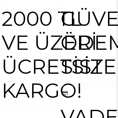
2000 TL
GÜVE
VE ÜZERİ
ÖDE
ÜCRETSİZ
SİST
KARGO!
VAD