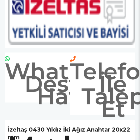
Whatsapp
Telef
Destek
İle
Hattı
Tale
Et
İzeltaş 0430 Yıldız İki Ağız Anahtar 20x22
mm