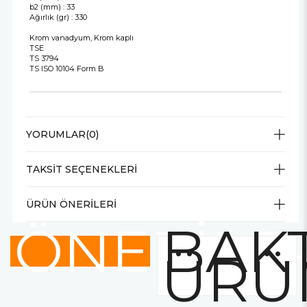
b2 (mm) : 33
Ağırlık (gr) : 330
Krom vanadyum, Krom kaplı
TSE
TS 3794
TS ISO 10104 Form B
YORUMLAR
(0)
TAKSIT SEÇENEKLERI
ÜRÜN ÖNERILERI
ÖNERİLE
BAKT
ÜRÜ