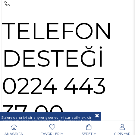
TELEFON
DESTEĞİ
0224 443
37 00
Sizlere daha iyi bir alışveriş deneyimi sunabilmek için
sitemizde çerez uygulaması vardır, toplanan kişisel
verileriniz
KVKK & GİZLİLİK VE GÜVENLİK
açıklamamızda belirtilen amaçlar ve yöntemlerle
mevzuatına uygun olarak kullanılacaktır.
ANASAYFA
FAVORİLERİM
SEPETİM
GİRİŞ YAP