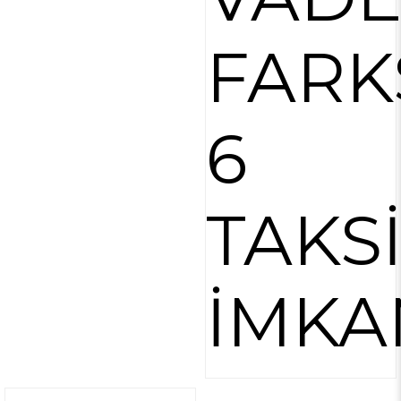
FARK
6
TAKS
İMKA