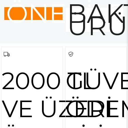
ÖNERİLE
BAK
ÜRÜ
2000 TL
GÜVE
VE ÜZERİ
ÖDE