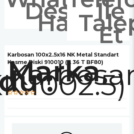
Destek
İle
Hattı
Tale
Et
Karbosan 100x2.5x16 NK Metal Standart
Marka
Karbosa
Kesme Diski 910010 (A 36 T BF80)
K.1002.5)
: