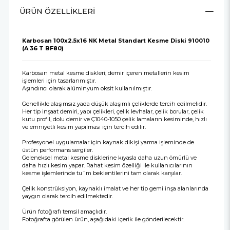
ÜRÜN ÖZELLIKLERI
Karbosan 100x2.5x16 NK Metal Standart Kesme Diski 910010
(A 36 T BF80)
Karbosan metal kesme diskleri; demir içeren metallerin kesim
işlemleri için tasarlanmıştır.
Aşındırıcı olarak alüminyum oksit kullanılmıştır.
Genellikle alaşımsız yada düşük alaşımlı çeliklerde tercih edilmelidir.
Her tip inşaat demiri, yapı çelikleri, çelik levhalar, çelik borular, çelik
kutu profil, dolu demir ve Ç1040-1050 çelik lamaların kesiminde, hızlı
ve emniyetli kesim yapılması için tercih edilir.
Profesyonel uygulamalar için kaynak dikişi yarma işleminde de
üstün performans sergiler.
Geleneksel metal kesme disklerine kıyasla daha uzun ömürlü ve
daha hızlı kesim yapar. Rahat kesim özelliği ile kullanıcılarının
kesme işlemlerinde tu¨m beklentilerini tam olarak karşılar.
Çelik konstrüksiyon, kaynaklı imalat ve her tip gemi inşa alanlarında
yaygın olarak tercih edilmektedir.
Ürün fotoğrafı temsil amaçlıdır.
Fotoğrafta görülen ürün, aşağıdaki içerik ile gönderilecektir.