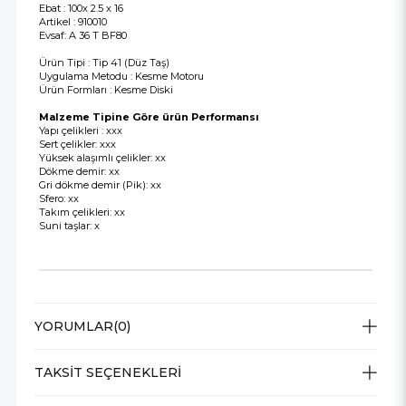
Ebat : 100x 2.5 x 16
Artikel : 910010
Evsaf: A 36 T BF80
Ürün Tipi : Tip 41 (Düz Taş)
Uygulama Metodu : Kesme Motoru
Ürün Formları : Kesme Diski
Malzeme Tipine Göre ürün Performansı
Yapı çelikleri : xxx
Sert çelikler: xxx
Yüksek alaşımlı çelikler: xx
Dökme demir: xx
Gri dökme demir (Pik): xx
Sfero: xx
Takım çelikleri: xx
Suni taşlar: x
YORUMLAR
(0)
TAKSIT SEÇENEKLERI