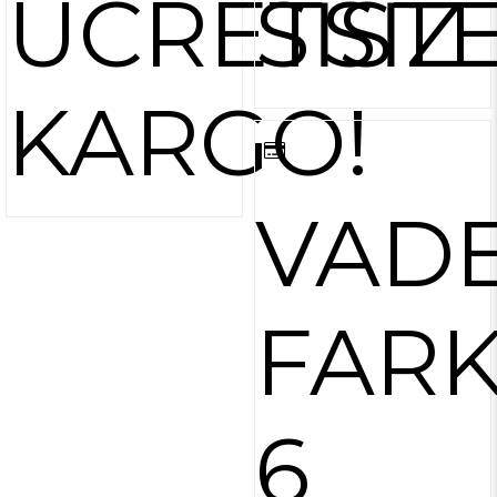
ÜCRETSİZ
SİST
KARGO!
VAD
FARK
6