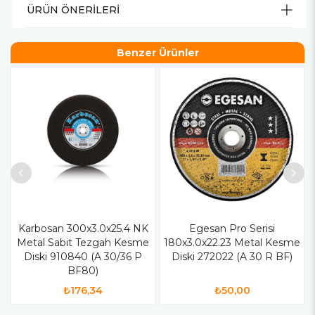
ÜRÜN ÖNERILERI
Benzer Ürünler
Karbosan 300x3.0x25.4 NK
Egesan Pro Serisi
Metal Sabit Tezgah Kesme
180x3.0x22.23 Metal Kesme
Diski 910840 (A 30/36 P
Diski 272022 (A 30 R BF)
BF80)
₺176,34
₺50,00