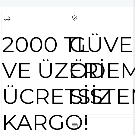
2000 TL
GÜVE
VE ÜZERİ
ÖDE
ÜCRETSİZ
SİSTE
KARGO!