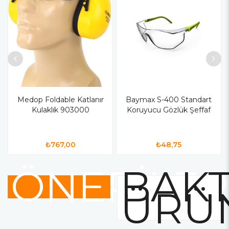
Medop Foldable Katlanır
Baymax S-400 Standart
Kulaklık 903000
Koruyucu Gözlük Şeffaf
₺767,00
₺48,75
ÖNERİLER
BAKT
ÜRÜ