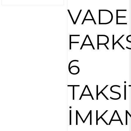
VADE
FARK
6
TAKSİ
İMKA