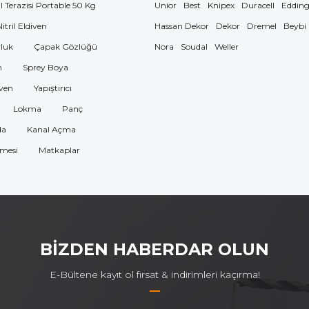
El Terazisi Portable 50 Kg
Unior
Best
Knipex
Duracell
Eddin
Nitril Eldiven
Hassan Dekor
Dekor
Dremel
Beybi
luk
Çapak Gözlüğü
Nora
Soudal
Weller
n
Sprey Boya
ven
Yapıştırıcı
Lokma
Panç
da
Kanal Açma
omesi
Matkaplar
BİZDEN HABERDAR OLUN
E-Bültene kayıt ol fırsat & indirimleri kaçırma!