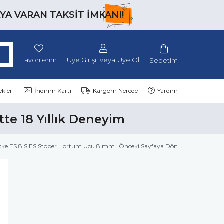
AYA VARAN TAKSİT İMKANI!
Favorilerim
Üye Girişi
Üye Ol
Sepetim
kleri
İndirim Kartı
Kargom Nerede
Yardım
tte 18 Yıllık Deneyim
cke ES 8 S ES Stoper Hortum Ucu 8 mm
Önceki Sayfaya Dön