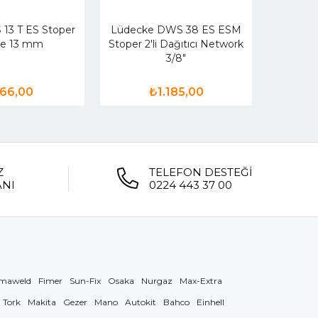
 13 T ES Stoper
Lüdecke DWS 38 ES ESM
Lüde
e 13 mm
Stoper 2'li Dağıtıcı Network
Stoper
3/8"
66,00
₺1.185,00
Z
TELEFON DESTEĞİ
ANI
0224 443 37 00
maweld
Fimer
Sun-Fix
Osaka
Nurgaz
Max-Extra
Tork
Makita
Gezer
Mano
Autokit
Bahco
Einhell