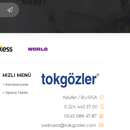
HIZLI MENÜ
> Kampanyalar
> Sipariş Takibi
Nilüfer / BURSA
0 224 443 37 00
0543 686 47 87
websatis@tokgozler.com