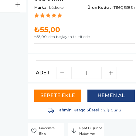
Marka
:
Lüdecke
(T116QES8S.)
₺55,00
₺55,00
'den başlayan taksitlerle
ADET
Tahmini Kargo Süresi
:
2 İş Günü
Favorilere
Fiyat Düşünce
Ekle
Haber Ver