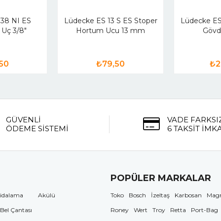
38 NI ES
Lüdecke ES 13 S ES Stoper
Lüdecke ES
 Uç 3/8"
Hortum Ucu 13 mm
Gövd
50
₺79,50
₺2
GÜVENLİ
VADE FARKSI
ÖDEME SİSTEMİ
6 TAKSİT İMK
POPÜLER MARKALAR
idalama
Akülü
Toko
Bosch
İzeltaş
Karbosan
Mag
 Bel Çantası
Roney
Wert
Troy
Retta
Port-Bag