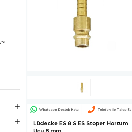
ynı
Whatsapp Destek Hattı
Telefon İle Talep Et
Lüdecke ES 8 S ES Stoper Hortum
Ucu 8 mm