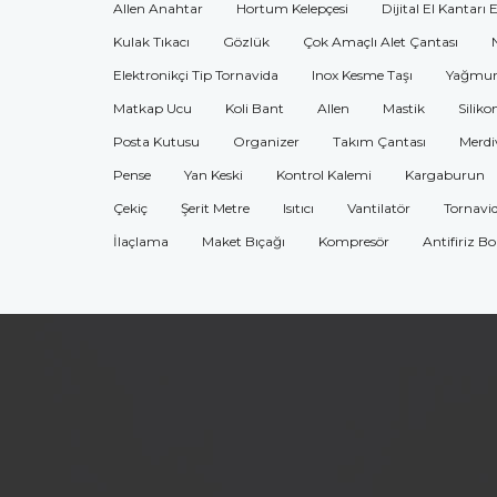
Allen Anahtar
Hortum Kelepçesi
Dijital El Kantarı 
Kulak Tıkacı
Gözlük
Çok Amaçlı Alet Çantası
Elektronikçi Tip Tornavida
Inox Kesme Taşı
Yağmur
Matkap Ucu
Koli Bant
Allen
Mastik
Siliko
Posta Kutusu
Organizer
Takım Çantası
Merdi
Pense
Yan Keski
Kontrol Kalemi
Kargaburun
Çekiç
Şerit Metre
Isıtıcı
Vantilatör
Tornavi
İlaçlama
Maket Bıçağı
Kompresör
Antifiriz B