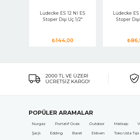
Lüdecke ES 12 NI ES
Lüdecke ES 
Stoper Dişi Uç 1/2"
Stoper Dişi
₺144,00
₺86,
2000 TL VE ÜZERİ
ÜCRETSİZ KARGO!
POPÜLER ARAMALAR
Nurgaz
Portatif Ocak
Outdoor
Matkap
V
Şarjlı
Edding
Baret
Eldiven
Toko Usta Tipi