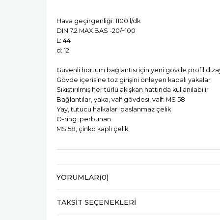
Hava geçirgenliği: 1100 l/dk
DIN 7.2 MAX BAS -20/+100
L: 44
d: 12
Güvenli hortum bağlantısı için yeni gövde profil diza
Gövde içerisine toz girişini önleyen kapalı yakalar
Sıkıştırılmış her türlü akışkan hattında kullanılabilir
Bağlantılar, yaka, valf gövdesi, valf: MS 58
Yay, tutucu halkalar: paslanmaz çelik
O-ring: perbunan
MS 58, çinko kaplı çelik
YORUMLAR
(0)
TAKSIT SEÇENEKLERI