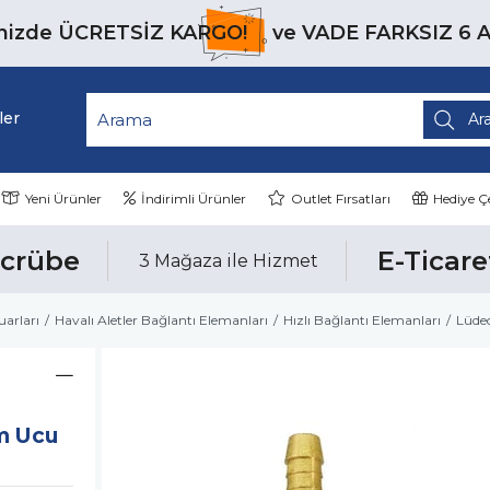
inizde
ÜCRETSİZ KARGO!
ve
VADE FARKSIZ 6 
ler
Yeni Ürünler
İndirimli Ürünler
Outlet Fırsatları
Hediye Çe
ecrübe
E-Ticare
3 Mağaza ile Hizmet
uarları
Havalı Aletler Bağlantı Elemanları
Hızlı Bağlantı Elemanları
Lüde
m Ucu