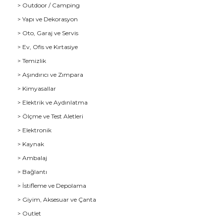
> Outdoor / Camping
> Yapı ve Dekorasyon
> Oto, Garaj ve Servis
> Ev, Ofis ve Kırtasiye
> Temizlik
> Aşındırıcı ve Zımpara
> Kimyasallar
> Elektrik ve Aydınlatma
u
> Ölçme ve Test Aletleri
> Elektronik
> Kaynak
> Ambalaj
> Bağlantı
> İstifleme ve Depolama
> Giyim, Aksesuar ve Çanta
> Outlet