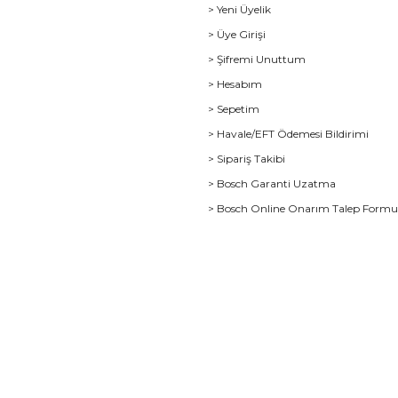
> Yeni Üyelik
> Üye Girişi
> Şifremi Unuttum
> Hesabım
> Sepetim
> Havale/EFT Ödemesi Bildirimi
> Sipariş Takibi
> Bosch Garanti Uzatma
> Bosch Online Onarım Talep Form