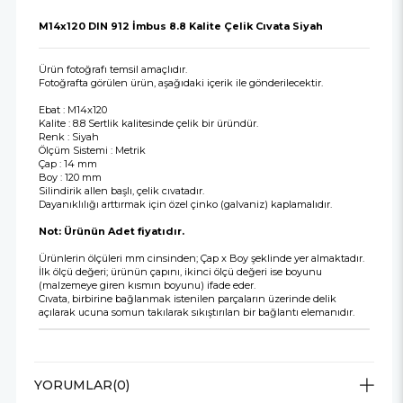
M14x120 DIN 912 İmbus 8.8 Kalite Çelik Cıvata Siyah
Ürün fotoğrafı temsil amaçlıdır.
Fotoğrafta görülen ürün, aşağıdaki içerik ile gönderilecektir.
Ebat : M14x120
Kalite : 8.8 Sertlik kalitesinde çelik bir üründür.
Renk : Siyah
Ölçüm Sistemi : Metrik
Çap : 14 mm
Boy : 120 mm
Silindirik allen başlı, çelik cıvatadır.
Dayanıklılığı arttırmak için özel çinko (galvaniz) kaplamalıdır.
Not: Ürünün Adet fiyatıdır.
Ürünlerin ölçüleri mm cinsinden; Çap x Boy şeklinde yer almaktadır.
İlk ölçü değeri; ürünün çapını, ikinci ölçü değeri ise boyunu
(malzemeye giren kısmın boyunu) ifade eder.
Cıvata, birbirine bağlanmak istenilen parçaların üzerinde delik
açılarak ucuna somun takılarak sıkıştırılan bir bağlantı elemanıdır.
YORUMLAR
(0)