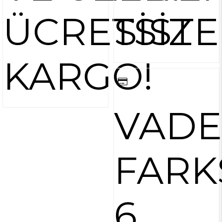
ÜCRETSİZ
SİST
KARGO!
VADE
FARK
6