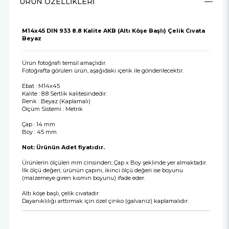
ÜRÜN ÖZELLIKLERI
M14x45 DIN 933 8.8 Kalite AKB (Altı Köşe Başlı) Çelik Cıvata
Beyaz
Ürün fotoğrafı temsil amaçlıdır.
Fotoğrafta görülen ürün, aşağıdaki içerik ile gönderilecektir.
Ebat : M14x45
Kalite : 8.8 Sertlik kalitesindedir.
Renk : Beyaz (Kaplamalı)
Ölçüm Sistemi : Metrik
Çap : 14 mm
Boy : 45 mm
Not: Ürünün Adet fiyatıdır.
Ürünlerin ölçüleri mm cinsinden; Çap x Boy şeklinde yer almaktadır.
İlk ölçü değeri; ürünün çapını, ikinci ölçü değeri ise boyunu
(malzemeye giren kısmın boyunu) ifade eder.
Altı köşe başlı, çelik cıvatadır.
Dayanıklılığı arttırmak için özel çinko (galvaniz) kaplamalıdır.