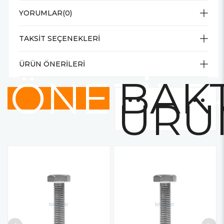
YORUMLAR
(0)
TAKSIT SEÇENEKLERI
ÜRÜN ÖNERILERI
ÖNERİLE
BAKT
ÜRÜ